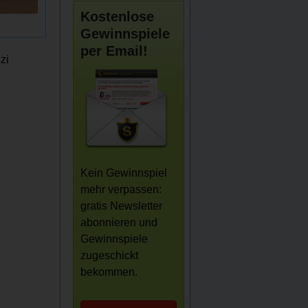
Kostenlose
Gewinnspiele
per Email!
zi
Kein Gewinnspiel
mehr verpassen:
gratis Newsletter
abonnieren und
Gewinnspiele
zugeschickt
bekommen.