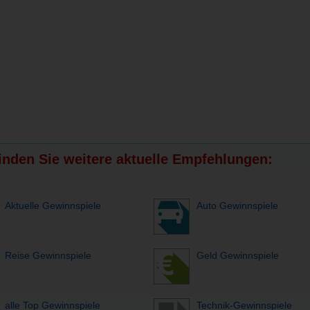
finden Sie weitere aktuelle Empfehlungen:
Aktuelle Gewinnspiele
Auto Gewinnspiele
Reise Gewinnspiele
Geld Gewinnspiele
alle Top Gewinnspiele
Technik-Gewinnspiele