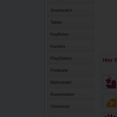
Smartwatch
Tablet
Kopfhörer
Kamera
PlayStation
Hier 
Postkarte
Mähroboter
Rasenmäher
Glücksrad