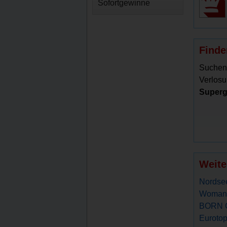
Sofortgewinne
Finde
Suchen
Verlosu
Superg
Weite
Nordsee
Womans 
BORN Ge
Eurotop