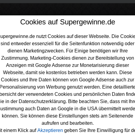
Cookies auf Supergewinne.de
upergewinne.de nutzt Cookies auf dieser Webseite. Die Cooki
sind entweder essenziell für die Seitenfunktion notwendig oder
inne.de
>
Gewinnspiele
>
Technik Gewinnspiele
>
Bauspezi Gewinnspi
dienen Marketingzwecken. Für Einige benötigen wir Ihre
 gewinnen
Zustimmung. Marketing-Cookies dienen zur Bereitstellung von
Anzeigen mit Google Adsense zur Monetarisierung dieser
Webseite, damit sie kostenlos betrieben werden kann. Diese
Cookies und Ihre Daten können von Google Adsense auch zur
Personalisierung von Werbung genutzt werden. Eine detailliert
pezi Gewinnspiel - Werkzeug gewinne
bersicht der verwendeten Cookies und persönlichen Daten find
ie in der Datenschutzerklärung. Bitte beachten Sie, dass mit Ihr
tenloses Bauspezi Gewinnspiel für alle Gewinner, die gern tolle
ustimmung auch Daten an Google in die USA übermittelt werd
ug gewinnen
möchten. Bauspezi verlost hochwertige Tools von
können. Sie können diese Einstellungen stets am Seitenende
00-teiligen Werkzeugkoffer. Falls Sie an dem Bauspezi Gewinn
aufrufen und bearbeiten.
os teilnehmen möchten, müssen Sie nur kurz die Lösung der Pr
it einem Klick auf
Akzeptieren
geben Sie Ihre Einwilligung für d