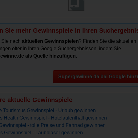
n Sie mehr Gewinnspiele in Ihren Suchergebni
 Sie nach
aktuellen Gewinnspielen
? Finden Sie die aktuellen
ngen öfter in Ihren Google-Suchergebnissen, indem Sie
ewinne.de als Quelle hinzufügen
.
Supergewinne.de bei Google hinz
re aktuelle Gewinnspiele
 Tourismus Gewinnspiel - Urlaub gewinnen
Health Gewinnspiel - Hotelaufenthalt gewinnen
winnspiel - tolle Preise und Fahrrad gewinnen
s Gewinnspiel - Laubbläser gewinnen