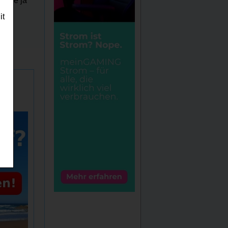
n Sie ja
it
n