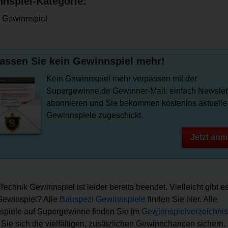
nspiel-Kategorie:
 Gewinnspiel
assen Sie kein Gewinnspiel mehr!
Kein Gewinnspiel mehr verpassen mit der
Supergewinne.de Gewinner-Mail: einfach Newslet
abonnieren und Sie bekommen kostenlos aktuelle
Gewinnspiele zugeschickt.
Jetzt anm
Technik Gewinnspiel ist leider bereits beendet. Vielleicht gibt e
ewinspiel? Alle
Bauspezi Gewinnspiele
finden Sie hier. Alle
piele auf Supergewinne finden Sie im
Gewinnspielverzeichnis
Sie sich die vielfältigen, zusätzlichen Gewinnchancen sichern.