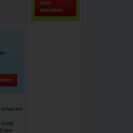
Jetzt
anmelden
ter
elden
s schon ein
.Somit
 Dabei