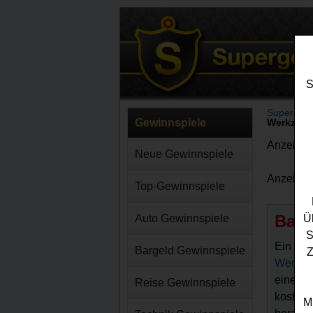
S
Supergew
Gewinnspiele
Werkzeug
Anzeige:
Neue Gewinnspiele
Anzeige:
Top-Gewinnspiele
Baus
Auto Gewinnspiele
Ü
S
Ein kos
Bargeld Gewinnspiele
Z
Werkze
einen 1
Reise Gewinnspiele
kostenl
M