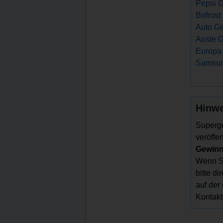
Pepsi 
Bofrost
Auto Ge
Aoste G
Europa
Samsun
Hinwe
Superge
veröffen
Gewinns
Wenn Si
bitte d
auf der
Kontakt