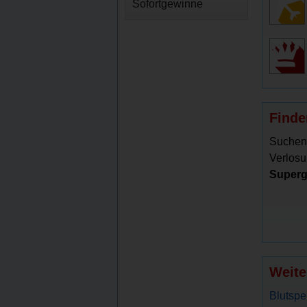
Sofortgewinne
Finde
Suchen
Verlosu
Superg
Weite
Blutspe