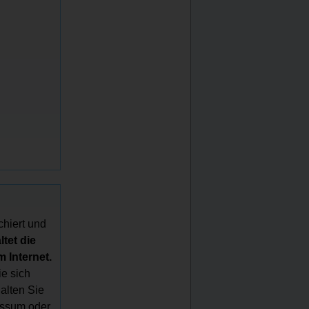
chiert und
tet die
 Internet.
e sich
halten Sie
essum oder