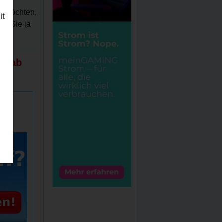
en möchten,
it
en Sie ja
y Tab