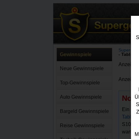
S
Supergew
Gewinnspiele
- Tablet 
Anzeige:
Neue Gewinnspiele
Anzeige:
Top-Gewinnspiele
Note
Auto Gewinnspiele
Ü
S
Ein kos
Bargeld Gewinnspiele
Z
Tablet 
S10+ - 
Reise Gewinnspiele
warten
M