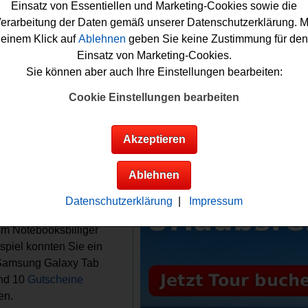
Einsatz von Essentiellen und Marketing-Cookies sowie die
ie an dem Notebooksbilliger Gewinnspiel 2025 gratis teilnehm
erarbeitung der Daten gemäß unserer Datenschutzerklärung. M
Sie nur den kostenlosen Newsletter abonnieren. Vielleicht hab
einem Klick auf
Ablehnen
geben Sie keine Zustimmung für den
nd können das Tablet gewinnen? Auf jeden Fall viel Erfolg!
Einsatz von Marketing-Cookies.
Sie können aber auch Ihre Einstellungen bearbeiten:
ooksbilliger verlost ein Tablet Samsung Galax
Cookie Einstellungen bearbeiten
und 10 Gutscheine
Akzeptieren
Anzeige:
Infos zum
ooksbilliger
Ablehnen
nspiel
Datenschutzerklärung
|
Impressum
gewinne:
em Notebooksbilliger
piel konnten Sie ein
amsung Galaxy Tab
nd 10
Gutscheine
en.