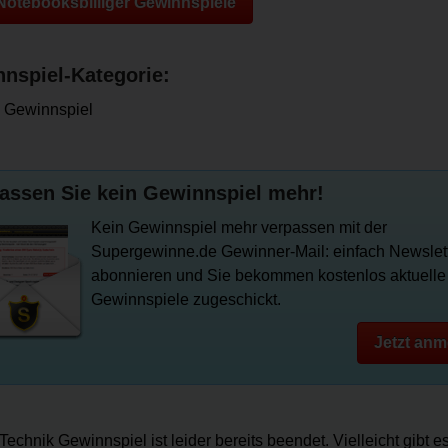
 Notebooksbilliger Gewinnspiele
nspiel-Kategorie:
 Gewinnspiel
assen Sie kein Gewinnspiel mehr!
Kein Gewinnspiel mehr verpassen mit der
Supergewinne.de Gewinner-Mail: einfach Newslet
abonnieren und Sie bekommen kostenlos aktuelle
Gewinnspiele zugeschickt.
Jetzt anm
Technik Gewinnspiel ist leider bereits beendet. Vielleicht gibt e