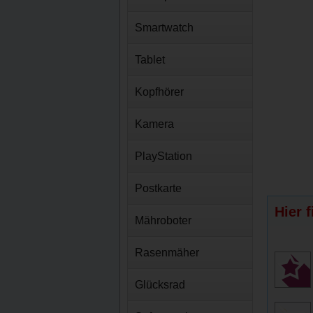
Smartwatch
Tablet
Kopfhörer
Kamera
PlayStation
Postkarte
Hier 
Mähroboter
Rasenmäher
Glücksrad