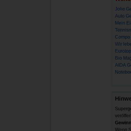
Jolie G
Auto Ge
Mein E
Tennism
Compo 
Wir leb
Eurotop
Bio Mag
AIDA Ge
Noteboo
Hinwe
Superge
veröffen
Gewinns
Wenn Si