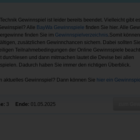
Technik Gewinnspiel ist leider bereits beendet. Vielleicht gibt e
ewinspiel? Alle
BayWa Gewinnspiele
finden Sie hier. Alle Ge
ergewinne finden Sie im
Gewinnspielverzeichnis
.Somit können
lfältigen, zusätzlichen Gewinnchancen sichern. Dabei sollten Sie 
eiligen Teilnahmebedingungen der Online Gewinnspiele beacht
ut durchlesen und dann mitmachen lautet die Devise bei allen
pielen. Dadurch haben Sie immer den richtigen Überblick.
in aktuelles Gewinnspiel? Dann können Sie
hier ein Gewinnspi
zum Gewi
e:
3
Ende:
01.05.2025