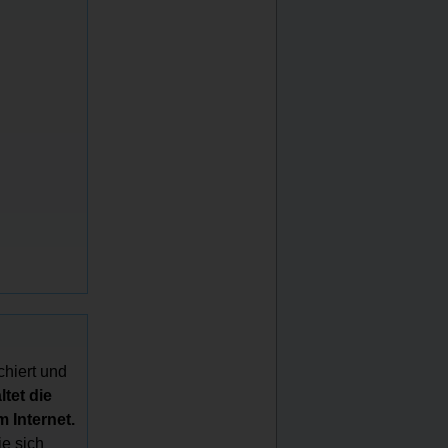
chiert und
tet die
 Internet.
e sich