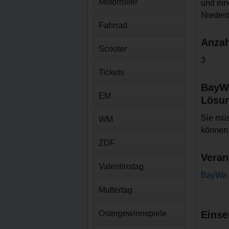
Motorroller
und ein
Niederd
Fahrrad
Anzah
Scooter
3
Tickets
BayW
EM
Lösu
Sie müs
WM
können
ZDF
Veran
Valentinstag
BayWa 
Muttertag
Ostergewinnspiele
Einse