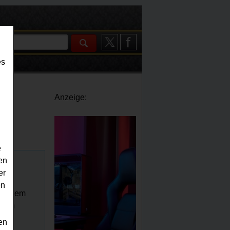
es
 -
Anzeige:
e
en
er
en
bei dem
chen
en