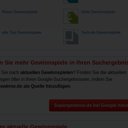
Reise Gewinnspiele
Geld Gewinnspiele
alle Top Gewinnspiele
Technik-Gewinnspiele
n Sie mehr Gewinnspiele in Ihren Suchergebni
 Sie nach
aktuellen Gewinnspielen
? Finden Sie die aktuellen
ngen öfter in Ihren Google-Suchergebnissen, indem Sie
ewinne.de als Quelle hinzufügen
.
Supergewinne.de bei Google hinz
re aktuelle Gewinnspiele