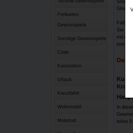
Technik Gewinnspiele
Solarmo
Glück k
V
Freikarten
Falls S
Gewinnspiele
Sie nur
mit etw
Sonstige Gewinnspiele
einmal 
Code
Das K
Kassenbon
Kurz-
Urlaub
Kraft
Kreuzfahrt
Haupt
Wohnmobil
In dies
Gewinns
Motorrad
tolles
B