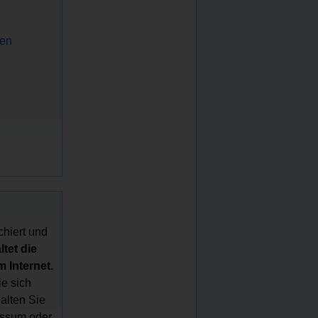
nen
chiert und
tet die
 Internet.
e sich
halten Sie
essum oder