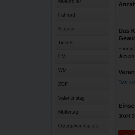
Motorroller
Anzah
1
Fahrrad
Scooter
Das K
Gewin
Tickets
Formula
diesem 
EM
WM
Veran
Das Kra
ZDF
Valentinstag
Einse
Muttertag
30.04.2
Ostergewinnspiele