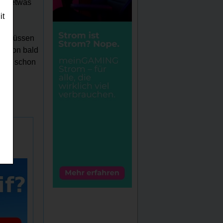
Mit etwas
it
en, müssen
 schon bald
 wir schon