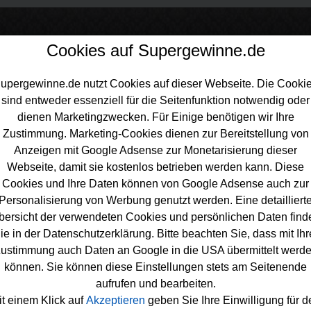
Cookies auf Supergewinne.de
upergewinne.de nutzt Cookies auf dieser Webseite. Die Cooki
sind entweder essenziell für die Seitenfunktion notwendig oder
inne.de
>
Gewinnspiele
>
Technik Gewinnspiele
>
Das Kraftwerk Gewi
dienen Marketingzwecken. Für Einige benötigen wir Ihre
aftwerk gewinnen
Zustimmung. Marketing-Cookies dienen zur Bereitstellung von
Anzeigen mit Google Adsense zur Monetarisierung dieser
Webseite, damit sie kostenlos betrieben werden kann. Diese
Cookies und Ihre Daten können von Google Adsense auch zur
Personalisierung von Werbung genutzt werden. Eine detailliert
Kraftwerk Gewinnspiel - Balkonkraftwe
bersicht der verwendeten Cookies und persönlichen Daten find
ie in der Datenschutzerklärung. Bitte beachten Sie, dass mit Ihr
innen
ustimmung auch Daten an Google in die USA übermittelt werd
tenloses Das Kraftwerk Gewinnspiel zu Ostern 2025 auf daskraf
können. Sie können diese Einstellungen stets am Seitenende
ster-gewinnspiel für alle, die gern ein tolles
Balkonkraftwerk 
aufrufen und bearbeiten.
. Das Kraftwerk verlost eine Solaranlage für den Balkon mit zw
it einem Klick auf
Akzeptieren
geben Sie Ihre Einwilligung für d