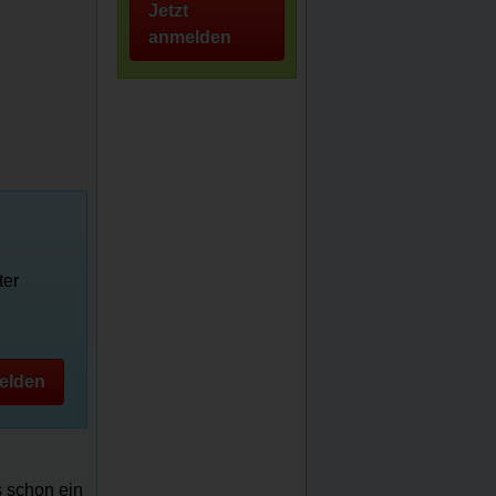
Jetzt
anmelden
ter
elden
s schon ein