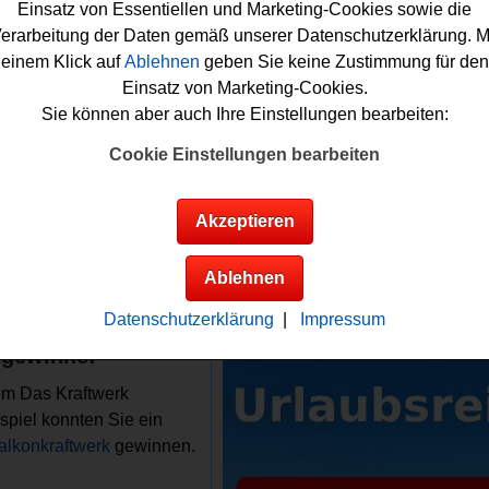
dulen (300W), Mikrowechselrichter und Befestigungsmaterial. 
Einsatz von Essentiellen und Marketing-Cookies sowie die
önnen Sie das tolle Balkonkraftwerk gewinnen.
erarbeitung der Daten gemäß unserer Datenschutzerklärung. M
einem Klick auf
Ablehnen
geben Sie keine Zustimmung für den
ie an dem Das Kraftwerk Gewinnspiel gratis teilnehmen möcht
Einsatz von Marketing-Cookies.
 kurz das kleine Formular ausfüllen. Vielleicht können Sie dann
Sie können aber auch Ihre Einstellungen bearbeiten:
as Glück Ihren eigenen
Strom
erzeugen? Auf jeden Fall drücken
Cookie Einstellungen bearbeiten
fest die Dauemn!
raftwerk verlost ein tolles Balkonkraftwerk
Akzeptieren
Ablehnen
Anzeige:
Infos zum Das
werk Gewinnspiel
Datenschutzerklärung
|
Impressum
gewinne:
em Das Kraftwerk
piel konnten Sie ein
alkonkraftwerk
gewinnen.