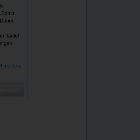
le
.Somit
 Dabei
en lautet
htigen
el melden.
nnspiel