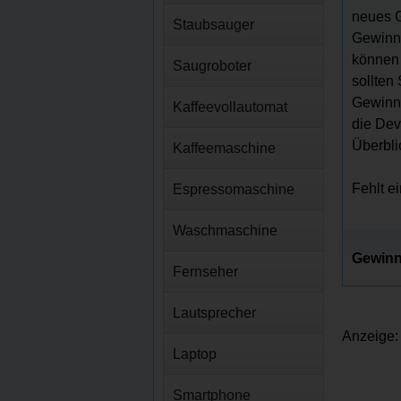
neues G
Staubsauger
Gewinns
können 
Saugroboter
sollten
Gewinns
Kaffeevollautomat
die Dev
Überbli
Kaffeemaschine
Fehlt e
Espressomaschine
Waschmaschine
Gewinn
Fernseher
Lautsprecher
Anzeige:
Laptop
Smartphone