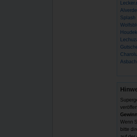
Lecker.
Alverde
Splash 
Wolfsbl
Houdek
Lechuz
Gutsche
Charolu
Asbach
Hinwe
Superge
veröffen
Gewinns
Wenn Si
bitte d
auf der