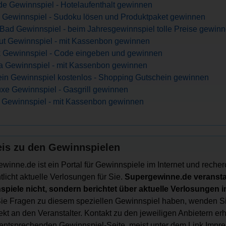
de Gewinnspiel - Hotelaufenthalt gewinnen
 Gewinnspiel - Sudoku lösen und Produktpaket gewinnen
Bad Gewinnspiel - beim Jahresgewinnspiel tolle Preise gewin
ut Gewinnspiel - mit Kassenbon gewinnen
 Gewinnspiel - Code eingeben und gewinnen
a Gewinnspiel - mit Kassenbon gewinnen
in Gewinnspiel kostenlos - Shopping Gutschein gewinnen
xe Gewinnspiel - Gasgrill gewinnen
 Gewinnspiel - mit Kassenbon gewinnen
is zu den Gewinnspielen
winne.de ist ein Portal für Gewinnspiele im Internet und recher
tlicht aktuelle Verlosungen für Sie.
Supergewinne.de veranstal
piele nicht, sondern berichtet über aktuelle Verlosungen im
e Fragen zu diesem speziellen Gewinnspiel haben, wenden Si
irekt an den Veranstalter. Kontakt zu den jeweiligen Anbietern er
 entsprechenden Gewinnspiel-Seite, meist unter dem Link Impr