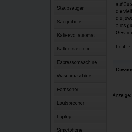
auf Sup
Staubsauger
die vie
die jew
Saugroboter
alles g
Gewinns
Kaffeevollautomat
Fehlt e
Kaffeemaschine
Espressomaschine
Gewinn
Waschmaschine
Fernseher
Anzeige:
Lautsprecher
Laptop
Smartphone