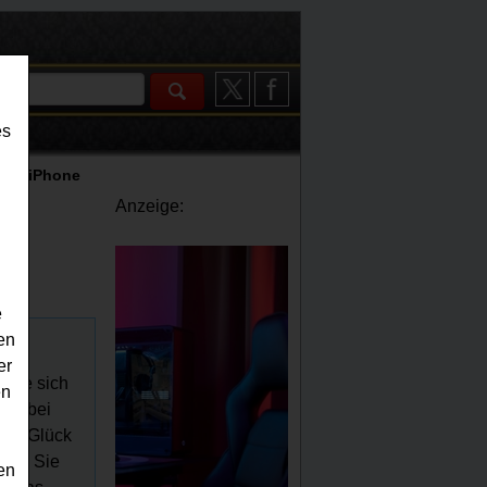
es
el - iPhone
Anzeige:
e
en
er
 Sie sich
en
ost bei
was Glück
alls Sie
en