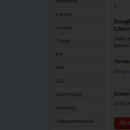
Motorroller
1
Fahrrad
Dougl
Scooter
Lösu
Daten e
Tickets
diesem 
EM
Veran
WM
Dougla
ZDF
Einse
Valentinstag
14.03.2
Muttertag
Ostergewinnspiele
Alle