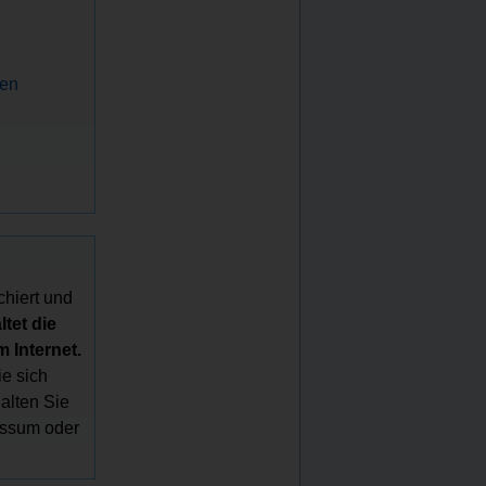
nen
chiert und
tet die
 Internet.
e sich
halten Sie
essum oder