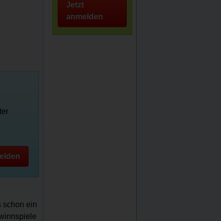
Jetzt
anmelden
ter
elden
s schon ein
ewinnspiele