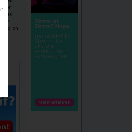
nk das
ndigen
it
ouglas
auty-
em tollen