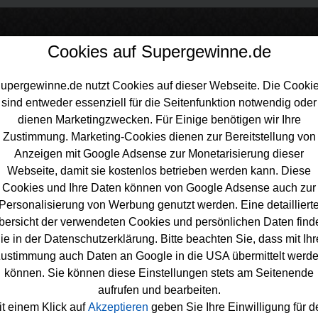
Cookies auf Supergewinne.de
upergewinne.de nutzt Cookies auf dieser Webseite. Die Cooki
sind entweder essenziell für die Seitenfunktion notwendig oder
inne.de
>
Gewinnspiele
>
Technik Gewinnspiele
>
Douglas Gewinnspi
dienen Marketingzwecken. Für Einige benötigen wir Ihre
n
Zustimmung. Marketing-Cookies dienen zur Bereitstellung von
Anzeigen mit Google Adsense zur Monetarisierung dieser
Webseite, damit sie kostenlos betrieben werden kann. Diese
Cookies und Ihre Daten können von Google Adsense auch zur
Personalisierung von Werbung genutzt werden. Eine detailliert
las Gewinnspiel - iPhone gewinnen
bersicht der verwendeten Cookies und persönlichen Daten find
ie in der Datenschutzerklärung. Bitte beachten Sie, dass mit Ihr
Sie an dem kostenlosen Douglas Gewinnspiel teil und sichern
ustimmung auch Daten an Google in die USA übermittelt werd
nce auf ein funkelnagelneues
iPhone
14 Pro Max! Douglas verl
können. Sie können diese Einstellungen stets am Seitenende
Gewinnspiel Apple iPhone 14 Pro Max mit 128 GB - und mit et
aufrufen und bearbeiten.
Sie dieses iPohne gewinnen. Die Teilnahme ist ganz einfach: F
it einem Klick auf
Akzeptieren
geben Sie Ihre Einwilligung für d