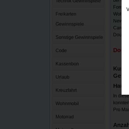
bei dem
Technik Gewinnspiele
Formula
V
Freikarten
Wohnsit
Newslet
Gewinnspiele
Card? D
Douglas
Sonstige Gewinnspiele
Dougl
Code
Kassenbon
Kurz-
Gewin
Urlaub
Haupt
Kreuzfahrt
In dies
konnten
Wohnmobil
Pro Ma
Motorrad
Anzah