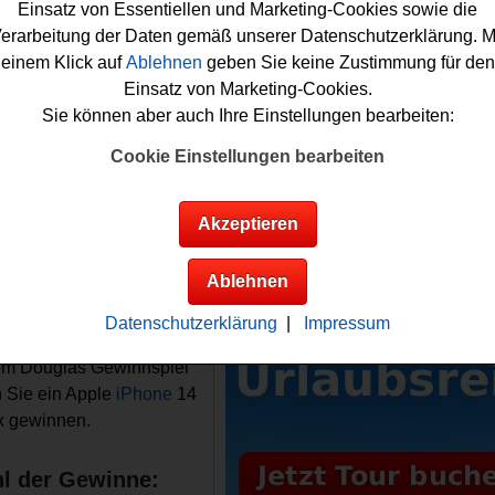
 Douglas Gewinnspiel mitmachen möchten, müssen Sie nur fli
Einsatz von Essentiellen und Marketing-Cookies sowie die
r ausfüllen. Sind Sie mindestens 18 Jahre alt, haben Ihren stä
erarbeitung der Daten gemäß unserer Datenschutzerklärung. M
z in Deutschland und sind Beauty-Card-Inhaber mit aktivem D
einem Klick auf
Ablehnen
geben Sie keine Zustimmung für den
ter-Abonnement unter der gleichen E-Mail-Adresse wie Ihre Be
Einsatz von Marketing-Cookies.
ann steht Ihrem Glück nichts mehr im Weg. Viel Glück bei dies
Sie können aber auch Ihre Einstellungen bearbeiten:
 Gewinnspiel!
Cookie Einstellungen bearbeiten
as verlost ein Apple iPhone 14 Pro Max
Akzeptieren
Anzeige:
Infos zum Douglas
Ablehnen
nspiel
Datenschutzerklärung
|
Impressum
gewinne:
em Douglas Gewinnspiel
 Sie ein Apple
iPhone
14
x gewinnen.
l der Gewinne: