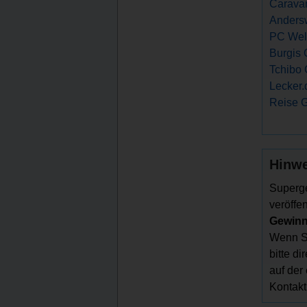
Caravan
Anders
PC Wel
Burgis 
Tchibo 
Lecker.
Reise G
Hinwe
Superge
veröffen
Gewinns
Wenn Si
bitte d
auf der
Kontakt