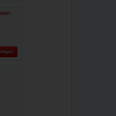
ssen.
ufügen