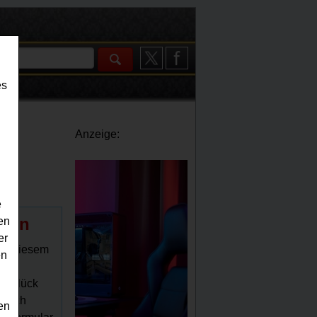
es
l -
Anzeige:
e
nnen
en
er
bei diesem
en
lm
as Glück
Touch
en