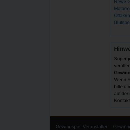
Rewe G
Motorro
Ottakri
Blutspe
Hinwe
Superge
veröffen
Gewinns
Wenn Si
bitte d
auf der
Kontakt
Gewinnspiel Veranstalter
Gewinn