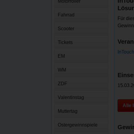
InTou
Motorroller
Lösu
Fahrrad
Für die
Gewinns
Scooter
Veran
Tickets
InTouch
EM
WM
Einse
ZDF
15.03.2
Valentinstag
Alle
Muttertag
Ostergewinnspiele
Gewin