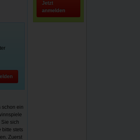
Jetzt
anmelden
ter
elden
s schon ein
winnspiele
 Sie sich
bitte stets
en. Zuerst