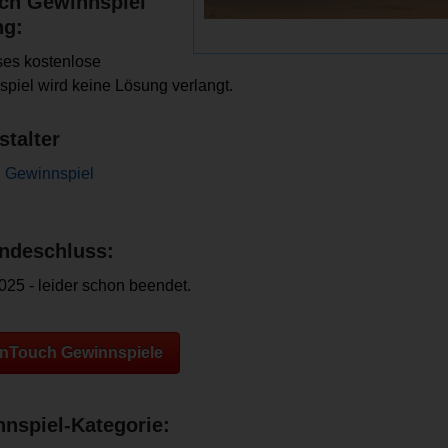
ch Gewinnspiel
ng:
ses kostenlose
piel wird keine Lösung verlangt.
stalter
 Gewinnspiel
ndeschluss:
025 - leider schon beendet.
 InTouch Gewinnspiele
nspiel-Kategorie: