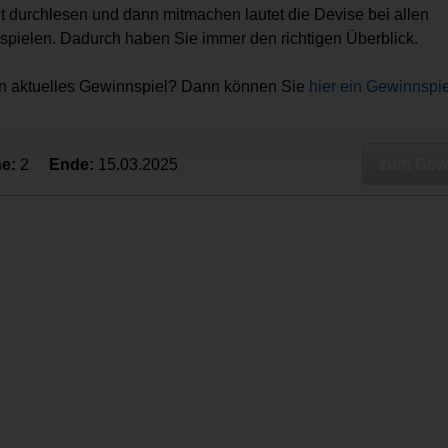
ut durchlesen und dann mitmachen lautet die Devise bei allen
pielen. Dadurch haben Sie immer den richtigen Überblick.
in aktuelles Gewinnspiel? Dann können Sie
hier ein Gewinnspi
zum Gewi
e:
2
Ende:
15.03.2025