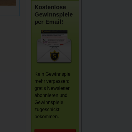
Kostenlose
Gewinnspiele
per Email!
Kein Gewinnspiel
mehr verpassen:
gratis Newsletter
abonnieren und
Gewinnspiele
zugeschickt
bekommen.