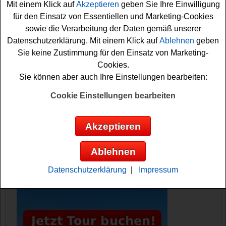
Mit einem Klick auf
Akzeptieren
geben Sie Ihre Einwilligung
Gewinnchance sichern. Bitte beachten Sie die genauen
für den Einsatz von Essentiellen und Marketing-Cookies
Teilnahmebedingungen bei diesem Gewinnspiel.
sowie die Verarbeitung der Daten gemäß unserer
Vielleicht haben Sie ja Glück und können die tolle
Datenschutzerklärung. Mit einem Klick auf
Ablehnen
geben
Heißluftfritteuse gewinnen? Auf jeden Fall sind die
Sie keine Zustimmung für den Einsatz von Marketing-
Daumen bereits fest gedrückt. Viel Erfolg!
Cookies.
Sie können aber auch Ihre Einstellungen bearbeiten:
Burda Direct verlost eine Heißluftfritteuse
im Wert von ca. 200 Euro
Cookie Einstellungen bearbeiten
Anzeige:
Akzeptieren
Ablehnen
Datenschutzerklärung
|
Impressum