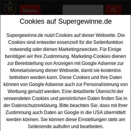
Menü
Cookies auf Supergewinne.de
Supergewinne.de
>
Gewinnspiele
>
Technik Gewinnspiele
>
Gewinnspiel gratis - Heißluftfritteuse gewinnen
Supergewinne.de nutzt Cookies auf dieser Webseite. Die
Anzeige:
Cookies sind entweder essenziell für die Seitenfunktion
notwendig oder dienen Marketingzwecken. Für Einige
Anzeige:
benötigen wir Ihre Zustimmung. Marketing-Cookies dienen
zur Bereitstellung von Anzeigen mit Google Adsense zur
Gewinnspiel gratis -
Monetarisierung dieser Webseite, damit sie kostenlos
Heißluftfritteuse gewinnen
betrieben werden kann. Diese Cookies und Ihre Daten
können von Google Adsense auch zur Personalisierung von
Wer gern eine tolle Heißluftfritteuse gewinnen möchte,
Werbung genutzt werden. Eine detaillierte Übersicht der
sollte bei diesem kostenlosen Gewinnspiel mitmachen.
verwendeten Cookies und persönlichen Daten finden Sie in
Burda Direct verlost eine Heißluftfritteuse im Wert von ca.
der Datenschutzerklärung. Bitte beachten Sie, dass mit Ihrer
200 Euro. Mit etwas Glück können Sie diesen
Zustimmung auch Daten an Google in die USA übermittelt
praktischen Küchenhelfer gewinnen. Falls Sie an der
werden können. Sie können diese Einstellungen stets am
Verlosung teilnehmen möchten, müssen Sie nur flink das
Seitenende aufrufen und bearbeiten.
kleine Formular ausfüllen und können sich so Ihre