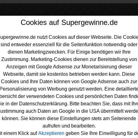
Cookies auf Supergewinne.de
upergewinne.de nutzt Cookies auf dieser Webseite. Die Cooki
sind entweder essenziell für die Seitenfunktion notwendig oder
inne.de
>
Gewinnspiele
>
Technik Gewinnspiele
>
Pyroland Gewinnspi
dienen Marketingzwecken. Für Einige benötigen wir Ihre
r gewinnen
Zustimmung. Marketing-Cookies dienen zur Bereitstellung von
Anzeigen mit Google Adsense zur Monetarisierung dieser
Webseite, damit sie kostenlos betrieben werden kann. Diese
Cookies und Ihre Daten können von Google Adsense auch zur
Personalisierung von Werbung genutzt werden. Eine detailliert
land Gewinnspiel - Fernseher gewinne
bersicht der verwendeten Cookies und persönlichen Daten find
ie in der Datenschutzerklärung. Bitte beachten Sie, dass mit Ihr
tenloses Pyroland Gewinnspiel für alle, die gern einen hochwer
ustimmung auch Daten an Google in die USA übermittelt werd
her gewinnen
möchten. Als Hauptgewinn verlost Pyroland einen
können. Sie können diese Einstellungen stets am Seitenende
 Fernseher - und mit etwas Glück können Sie diesen riesigen
aufrufen und bearbeiten.
n. Weiterhin warten bei dem Pyroland Gewinnspiel tolle
Gutsc
it einem Klick auf
Akzeptieren
geben Sie Ihre Einwilligung für d