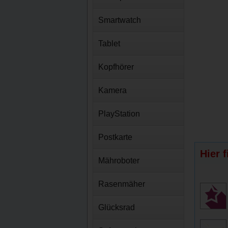
Smartwatch
Tablet
Kopfhörer
Kamera
PlayStation
Postkarte
Hier 
Mähroboter
Rasenmäher
Glücksrad