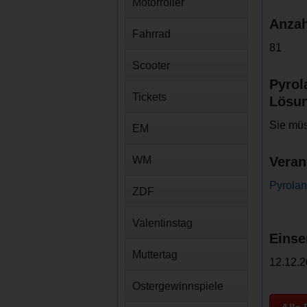
Motorroller
Anzah
Fahrrad
81
Scooter
Pyrol
Tickets
Lösu
Sie müs
EM
WM
Veran
Pyrolan
ZDF
Valentinstag
Einse
Muttertag
12.12.2
Ostergewinnspiele