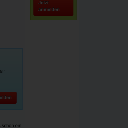
Jetzt
anmelden
ter
elden
s schon ein