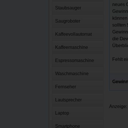
neues G
Staubsauger
Gewinns
können 
Saugroboter
sollten
Gewinns
Kaffeevollautomat
die Dev
Überbli
Kaffeemaschine
Fehlt e
Espressomaschine
Waschmaschine
Gewinn
Fernseher
Lautsprecher
Anzeige:
Laptop
Smartphone