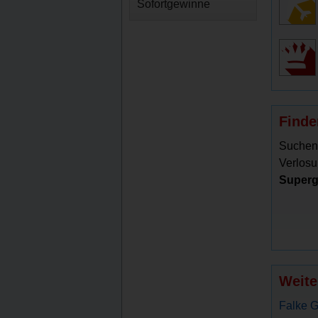
Sofortgewinne
Finde
Suchen
Verlosu
Superg
Weite
Falke G