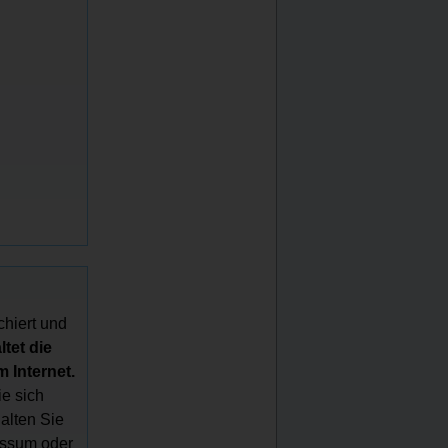
chiert und
tet die
 Internet.
e sich
halten Sie
essum oder