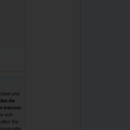
chiert und
tet die
 Internet.
e sich
halten Sie
essum oder