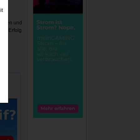
it
en
öffnen und
iel Erfolg