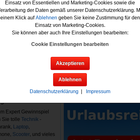
Smartphone.
Einsatz von Essentiellen und Marketing-Cookies sowie die
erarbeitung der Daten gemäß unserer Datenschutzerklärung. M
ie bei dem Expert Adventskalender Gewinnspiel gratis mitmach
einem Klick auf
Ablehnen
geben Sie keine Zustimmung für den
, müssen Sie nur kurz in der Expert
App
das aktuelle Türchen 
Einsatz von Marketing-Cookies.
sich dort Ihre Gewinnchance sichern. Viel Glück und vor Allem v
Sie können aber auch Ihre Einstellungen bearbeiten:
sem schönen Expert Adventskalender-Gewinnspiel 2025!
Cookie Einstellungen bearbeiten
t verlost tolle Technik - Kühlschrank, Laptop,
phone, Scooter, und vieles mehr
Akzeptieren
Ablehnen
Anzeige:
Infos zum Expert
nspiel
Datenschutzerklärung
|
Impressum
gewinne:
em Expert Gewinnspiel
 Sie tolle
Technik
-
hrank,
Laptop
,
hone,
Scooter
, und vieles