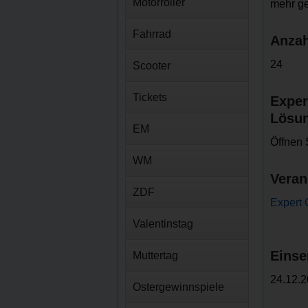
Motorroller
mehr g
Fahrrad
Anzah
24
Scooter
Tickets
Exper
Lösu
EM
Öffnen 
WM
Veran
ZDF
Expert 
Valentinstag
Einse
Muttertag
24.12.2
Ostergewinnspiele