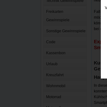
neuen 
Technik Gewinnspiele
V
Freikarten
Falls S
möchten
Gewinnspiele
können 
bei die
Sonstige Gewinnspiele
Exper
Code
Smart
Kassenbon
Kurz-
Urlaub
Gewin
Kreuzfahrt
Haupt
In dies
Wohnmobil
konnten
Motorrad
Kühlsc
Smartp