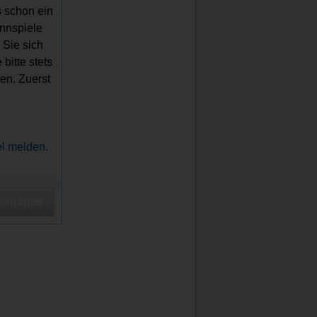
s schon ein
innspiele
 Sie sich
bitte stets
en. Zuerst
el melden.
nnspiel