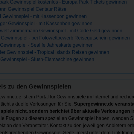
tpark Gewinnspiel kostenlos - Europa Park Tickets gewinnen
nn Gewinnspiel Centaur Rätsel
l Gewinnspiel - mit Kassenbon gewinnen
nger Gewinnspiel - mit Kassenbon gewinnen
welt Zimmermann Gewinnspiel - mit Code Geld gewinnen
Gewinnspiel - bei Fotowettbewerb Reisegutschein gewinnen
Gewinnspiel - Sealife Jahreskarte gewinnen
er Gewinnspiel - Tropical Islands Reisen gewinnen
 Gewinnspiel - Slush-Eismaschine gewinnen
is zu den Gewinnspielen
winne.de ist ein Portal für Gewinnspiele im Internet und recher
tlicht aktuelle Verlosungen für Sie.
Supergewinne.de veranstal
piele nicht, sondern berichtet über aktuelle Verlosungen im
e Fragen zu diesem speziellen Gewinnspiel haben, wenden Si
irekt an den Veranstalter. Kontakt zu den jeweiligen Anbietern er
 entsprechenden Gewinnspiel-Seite, meist unter dem Link Impr