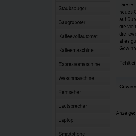
Dieses 
Staubsauger
neues G
auf Sup
Saugroboter
die vie
die jew
Kaffeevollautomat
alles g
Gewinns
Kaffeemaschine
Fehlt e
Espressomaschine
Waschmaschine
Gewinn
Fernseher
Lautsprecher
Anzeige:
Laptop
Smartphone