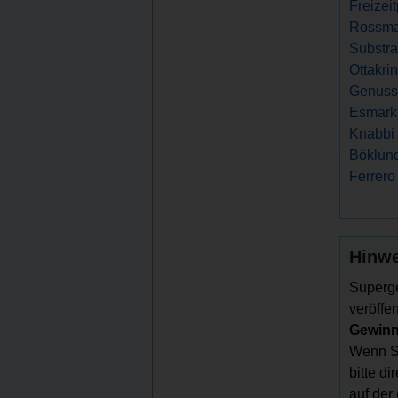
Freizei
Rossma
Substra
Ottakri
Genuss
Esmark 
Knabbi 
Böklund
Ferrero
Hinwe
Superge
veröffen
Gewinns
Wenn Si
bitte d
auf der