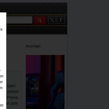
es
ender
Anzeige:
e
en
er
as Expert
en
rt verlost
höne Preise
is hin zum
en