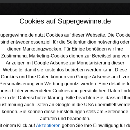
Cookies auf Supergewinne.de
upergewinne.de nutzt Cookies auf dieser Webseite. Die Cooki
sind entweder essenziell für die Seitenfunktion notwendig oder
inne.de
>
Gewinnspiele
>
Technik Gewinnspiele
>
Expert Adventskal
dienen Marketingzwecken. Für Einige benötigen wir Ihre
iel
Zustimmung. Marketing-Cookies dienen zur Bereitstellung von
Anzeigen mit Google Adsense zur Monetarisierung dieser
Webseite, damit sie kostenlos betrieben werden kann. Diese
Cookies und Ihre Daten können von Google Adsense auch zur
Personalisierung von Werbung genutzt werden. Eine detailliert
rt Adventskalender Gewinnspiel
bersicht der verwendeten Cookies und persönlichen Daten find
ie in der Datenschutzerklärung. Bitte beachten Sie, dass mit Ihr
Weihnachten gern tolle
Technik gewinnen
möchte, sollte sich d
ustimmung auch Daten an Google in die USA übermittelt werd
kalender Gewinnspiel 2025 unbedingt genauer anschauen. Expe
können. Sie können diese Einstellungen stets am Seitenende
echnik-Leckerbissen in der Adventszeit. Zu gewinnen gibt es sc
aufrufen und bearbeiten.
hlschrank und
Laptop
über Beamer und Staubsauger, Scooter b
it einem Klick auf
Akzeptieren
geben Sie Ihre Einwilligung für d