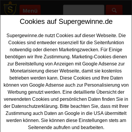
Menü
Cookies auf Supergewinne.de
Supergewinne.de
>
Gewinnspiele
>
Technik Gewinnspiele
>
Eltern.de Gewinnspiel - Philips Airfryer gewinnen
Supergewinne.de nutzt Cookies auf dieser Webseite. Die
Anzeige:
Cookies sind entweder essenziell für die Seitenfunktion
notwendig oder dienen Marketingzwecken. Für Einige
Anzeige:
benötigen wir Ihre Zustimmung. Marketing-Cookies dienen
zur Bereitstellung von Anzeigen mit Google Adsense zur
Eltern.de Gewinnspiel - Philips
Monetarisierung dieser Webseite, damit sie kostenlos
Airfryer gewinnen
betrieben werden kann. Diese Cookies und Ihre Daten
können von Google Adsense auch zur Personalisierung von
Wer gern eine tolle Heißluft-
Fritteuse gewinnen
Werbung genutzt werden. Eine detaillierte Übersicht der
möchte,sollte bei diesem kostenlosen Eltern.de
verwendeten Cookies und persönlichen Daten finden Sie in
Gewinnspiel mitmachen. Eltern.de und North Carolina
der Datenschutzerklärung. Bitte beachten Sie, dass mit Ihrer
SweetPotatoes verlosen ein tolles Gewinnspaket mit
Zustimmung auch Daten an Google in die USA übermittelt
einem
Philips Airfryer
XXL sowie einer 6kg Kiste
werden können. Sie können diese Einstellungen stets am
Süßkartoffeln aus North Carolina. Falls Sie das tolle Set
Seitenende aufrufen und bearbeiten.
mit dem Philips Airfryer gewinnen möchten, sollten Sie