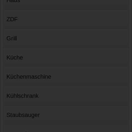
ZDF
Grill
Küche
Küchenmaschine
Kühlschrank
Staubsauger