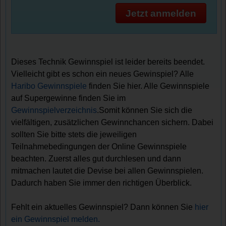
Jetzt anmelden
Dieses Technik Gewinnspiel ist leider bereits beendet.
Vielleicht gibt es schon ein neues Gewinspiel? Alle
Haribo Gewinnspiele
finden Sie hier. Alle Gewinnspiele
auf Supergewinne finden Sie im
Gewinnspielverzeichnis
.Somit können Sie sich die
vielfältigen, zusätzlichen Gewinnchancen sichern. Dabei
sollten Sie bitte stets die jeweiligen
Teilnahmebedingungen der Online Gewinnspiele
beachten. Zuerst alles gut durchlesen und dann
mitmachen lautet die Devise bei allen Gewinnspielen.
Dadurch haben Sie immer den richtigen Überblick.
Fehlt ein aktuelles Gewinnspiel? Dann können Sie
hier
ein Gewinnspiel melden.