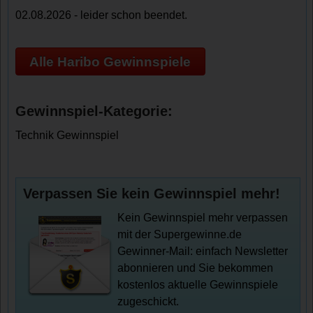
02.08.2026 - leider schon beendet.
Alle Haribo Gewinnspiele
Gewinnspiel-Kategorie:
Technik Gewinnspiel
Verpassen Sie kein Gewinnspiel mehr!
Kein Gewinnspiel mehr verpassen
mit der Supergewinne.de
Gewinner-Mail: einfach Newsletter
abonnieren und Sie bekommen
kostenlos aktuelle Gewinnspiele
zugeschickt.