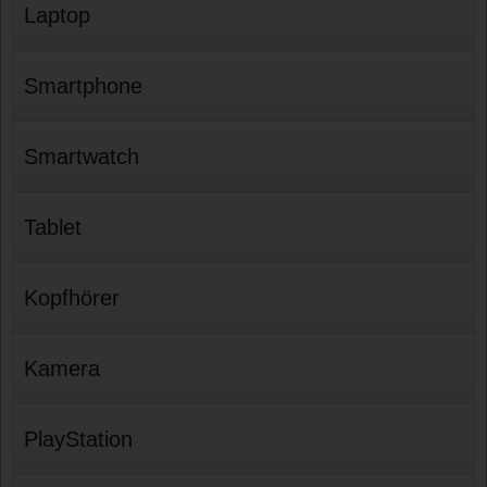
Laptop
Smartphone
Smartwatch
Tablet
Kopfhörer
Kamera
PlayStation