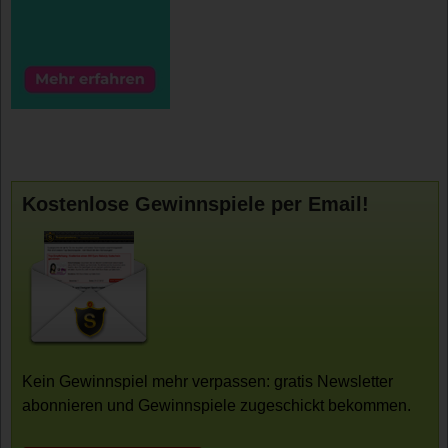
Kostenlose Gewinnspiele per Email!
Kein Gewinnspiel mehr verpassen: gratis Newsletter
abonnieren und Gewinnspiele zugeschickt bekommen.