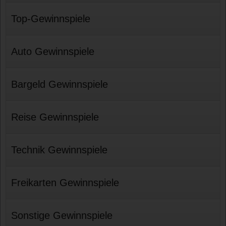
Top-Gewinnspiele
Auto Gewinnspiele
Bargeld Gewinnspiele
Reise Gewinnspiele
Technik Gewinnspiele
Freikarten Gewinnspiele
Sonstige Gewinnspiele