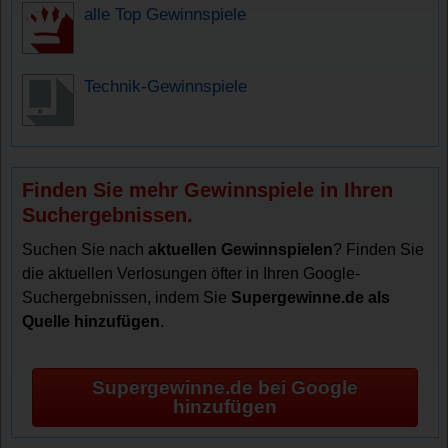
alle Top Gewinnspiele
Technik-Gewinnspiele
Finden Sie mehr Gewinnspiele in Ihren
Suchergebnissen.
Suchen Sie nach
aktuellen Gewinnspielen
? Finden Sie
die aktuellen Verlosungen öfter in Ihren Google-
Suchergebnissen, indem Sie
Supergewinne.de als
Quelle hinzufügen
.
Supergewinne.de bei Google
hinzufügen