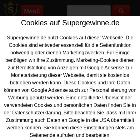
Menü
Cookies auf Supergewinne.de
Supergewinne.de
>
Gewinnspiele
>
Technik Gewinnspiele
>
Velomotion Gewinnspiel - E-Bike gewinnen
Supergewinne.de nutzt Cookies auf dieser Webseite. Die
Anzeige:
Cookies sind entweder essenziell für die Seitenfunktion
notwendig oder dienen Marketingzwecken. Für Einige
Anzeige:
benötigen wir Ihre Zustimmung. Marketing-Cookies dienen
zur Bereitstellung von Anzeigen mit Google Adsense zur
Velomotion Gewinnspiel - E-Bike
Monetarisierung dieser Webseite, damit sie kostenlos
gewinnen
betrieben werden kann. Diese Cookies und Ihre Daten
können von Google Adsense auch zur Personalisierung von
Wer gern ein tolles
E-Bike gewinnen
möchte, sollte bei
Werbung genutzt werden. Eine detaillierte Übersicht der
diesem kostenlosen Velomotion Gewinnspiel mitmachen.
verwendeten Cookies und persönlichen Daten finden Sie in
Verlost wird ein TENWAYS CGO009 E-Bike und mit
der Datenschutzerklärung. Bitte beachten Sie, dass mit Ihrer
etwas Glück können Sie dieses hochwertige Elektro
Zustimmung auch Daten an Google in die USA übermittelt
Fahrrad gewinnen
. Falls Sie an dem E-Bike Gewinnspiel
werden können. Sie können diese Einstellungen stets am
von Velomotion kostenlos teilnehmen möchten, sollten
Seitenende aufrufen und bearbeiten.
Sie gleich die Lösung der Preisfrage herausfinden und