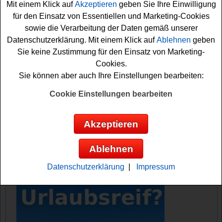
Mit einem Klick auf
Akzeptieren
geben Sie Ihre Einwilligung
das kleine Formular ausfüllen.
für den Einsatz von Essentiellen und Marketing-Cookies
sowie die Verarbeitung der Daten gemäß unserer
Denn nur so können Sie sich Ihre Gewinnchance
Datenschutzerklärung. Mit einem Klick auf
Ablehnen
geben
sichern. Vielleicht haben Sie ja Glück und können schon
Sie keine Zustimmung für den Einsatz von Marketing-
bald mit einem neuen E-Bike zu einer schönen Tour
Cookies.
starten? Auf jeden Fall sind die Daumen bereits fest
Sie können aber auch Ihre Einstellungen bearbeiten:
gedrückt für dieses tolle E-Bike Gewinnspiel!
Cookie Einstellungen bearbeiten
Velomotion verlost ein hochwertiges E-
Bike
Akzeptieren
Anzeige:
Ablehnen
Datenschutzerklärung
|
Impressum