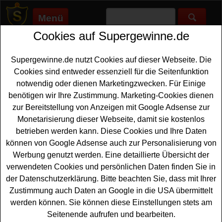
Menü
Cookies auf Supergewinne.de
Supergewinne.de
>
Gewinnspiele
>
Technik Gewinnspiele
>
Selbst.de Gewinnspiel - Nikon Kamera gewinnen
Supergewinne.de nutzt Cookies auf dieser Webseite. Die
Anzeige:
Cookies sind entweder essenziell für die Seitenfunktion
notwendig oder dienen Marketingzwecken. Für Einige
benötigen wir Ihre Zustimmung. Marketing-Cookies dienen
Selbst.de Gewinnspiel - Nikon
zur Bereitstellung von Anzeigen mit Google Adsense zur
Kamera gewinnen
Monetarisierung dieser Webseite, damit sie kostenlos
betrieben werden kann. Diese Cookies und Ihre Daten
Wer gern eine absolut hochwertige
Kamera gewinnen
können von Google Adsense auch zur Personalisierung von
möchte, hat bei diesem kostenlosen Gewinnspiel von
Werbung genutzt werden. Eine detaillierte Übersicht der
Selbst.de eine schöne Gelegenheit dazu. Verlost wird ein
verwendeten Cookies und persönlichen Daten finden Sie in
Nikon Zfc Kit mit 16-50mm VR SE im Gesamtwert von
der Datenschutzerklärung. Bitte beachten Sie, dass mit Ihrer
949 Euro. Mit etwas Glück können Sie diese tolle
Zustimmung auch Daten an Google in die USA übermittelt
Kamera gewinnen. Falls Sie an der Verlosung
werden können. Sie können diese Einstellungen stets am
teilnehmen möchten, sollten Sie flink das kleine Formular
Seitenende aufrufen und bearbeiten.
ausfüllen. Denn nur so können Sie an dem Kamera