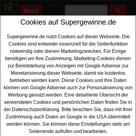
Menü
Cookies auf Supergewinne.de
Supergewinne.de
>
Gewinnspiele
>
Technik Gewinnspiele
>
Wiesenhof Privathof Gewinnspiel - Hähnchen Bräter
gewinnen
Supergewinne.de nutzt Cookies auf dieser Webseite. Die
Anzeige:
Cookies sind entweder essenziell für die Seitenfunktion
notwendig oder dienen Marketingzwecken. Für Einige
Anzeige:
benötigen wir Ihre Zustimmung. Marketing-Cookies dienen
zur Bereitstellung von Anzeigen mit Google Adsense zur
Monetarisierung dieser Webseite, damit sie kostenlos
Wiesenhof Privathof Gewinnspiel -
betrieben werden kann. Diese Cookies und Ihre Daten
Hähnchen Bräter gewinnen
können von Google Adsense auch zur Personalisierung von
Wer gern einen tollen Bräter gewinnen möchte, hat bei
Werbung genutzt werden. Eine detaillierte Übersicht der
diesem kostenlosen Wiesenhof Gewinnspiel mitmachen.
verwendeten Cookies und persönlichen Daten finden Sie in
Verlost werden fünf hochwertige Wiesenhof
der Datenschutzerklärung. Bitte beachten Sie, dass mit Ihrer
Hänchenbräter - und mit etwas Glück können Sie einen
Zustimmung auch Daten an Google in die USA übermittelt
solchen Bräter gewinnen. Falls Sie an dem Wiesenhof
werden können. Sie können diese Einstellungen stets am
Privathof Gewinnspiel teilnehmen möchten, müssen Sie
Seitenende aufrufen und bearbeiten.