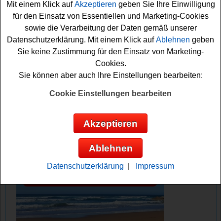
nur kurz das Formular ausfüllen und können sich damit
Mit einem Klick auf
Akzeptieren
geben Sie Ihre Einwilligung
Ihre Gewinnchance sichern. Vielleicht haben Sie ja
für den Einsatz von Essentiellen und Marketing-Cookies
Glück? Auf jeden Fall sind die Daumen gedrückt!
sowie die Verarbeitung der Daten gemäß unserer
Datenschutzerklärung. Mit einem Klick auf
Ablehnen
geben
Sie keine Zustimmung für den Einsatz von Marketing-
Wiesenhof verlost 5 tolle Hähnchen Bräter
Cookies.
Sie können aber auch Ihre Einstellungen bearbeiten:
Anzeige:
Cookie Einstellungen bearbeiten
Akzeptieren
Ablehnen
Datenschutzerklärung
|
Impressum