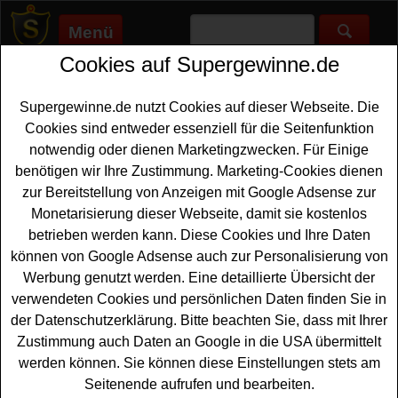
Menü
Cookies auf Supergewinne.de
Supergewinne.de
>
Gewinnspiele
>
Technik Gewinnspiele
>
Elle
Gewinnspiel - hochwertige Lampe gewinnen
Supergewinne.de nutzt Cookies auf dieser Webseite. Die
Anzeige:
Cookies sind entweder essenziell für die Seitenfunktion
notwendig oder dienen Marketingzwecken. Für Einige
Anzeige:
benötigen wir Ihre Zustimmung. Marketing-Cookies dienen
zur Bereitstellung von Anzeigen mit Google Adsense zur
Elle Gewinnspiel - hochwertige
Monetarisierung dieser Webseite, damit sie kostenlos
Lampe gewinnen
betrieben werden kann. Diese Cookies und Ihre Daten
können von Google Adsense auch zur Personalisierung von
Wer gern eine tolle
Lampe gewinnen
möchte, sollte an
Werbung genutzt werden. Eine detaillierte Übersicht der
diesem kostenlosen Elle Gewinnspiel teilnehmen.
verwendeten Cookies und persönlichen Daten finden Sie in
Verlost wird zweimal die Designer-Leuchte Chaumont
der Datenschutzerklärung. Bitte beachten Sie, dass mit Ihrer
von DCW editions im Wert von ca. 550 Euro. Falls Sie
Zustimmung auch Daten an Google in die USA übermittelt
eine solche, hochwertige Lampe gewinnen möchten,
werden können. Sie können diese Einstellungen stets am
sollten Sie flink an dem Gewinnspiel von Elle teilnehmen
Seitenende aufrufen und bearbeiten.
und Ihr Glück versuchen. Vielleicht klappt es ja? Auf