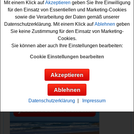
Mit einem Klick auf
Akzeptieren
geben Sie Ihre Einwilligung
jeden Fall sind die Daumen schon gedrückt! Viel Erfolg!
für den Einsatz von Essentiellen und Marketing-Cookies
sowie die Verarbeitung der Daten gemäß unserer
Elle verlost 2x eine tolle Lampe - die
Datenschutzerklärung. Mit einem Klick auf
Ablehnen
geben
Designer-Leuchte Chaumont von DCW
Sie keine Zustimmung für den Einsatz von Marketing-
editions
Cookies.
Sie können aber auch Ihre Einstellungen bearbeiten:
Anzeige:
Cookie Einstellungen bearbeiten
Akzeptieren
Ablehnen
Datenschutzerklärung
|
Impressum