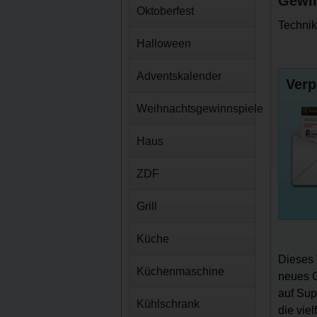
Gewin
Oktoberfest
Technik
Halloween
Adventskalender
Verp
Weihnachtsgewinnspiele
Haus
ZDF
Grill
Küche
Dieses 
Küchenmaschine
neues G
auf Sup
Kühlschrank
die vie