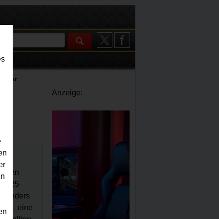
es
ender
Anzeige:
e
en
er
innen
en
l 2025
alenders
1.12. eine
en