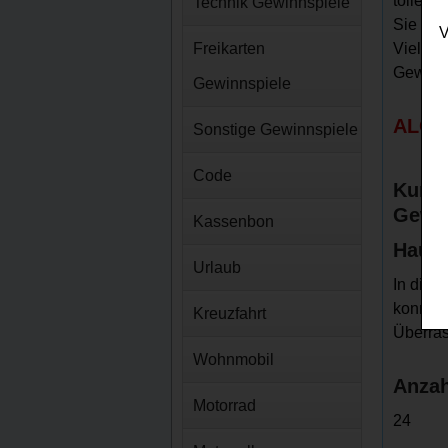
tolle D
Technik Gewinnspiele
Sie fix
V
Freikarten
Viellei
Gewinns
Gewinnspiele
ALCAR
Sonstige Gewinnspiele
Code
Kurz-
Gewin
Kassenbon
Haupt
Urlaub
In die
konnten
Kreuzfahrt
Überra
Wohnmobil
Anzah
Motorrad
24