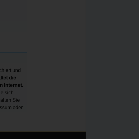
chiert und
tet die
 Internet.
e sich
halten Sie
essum oder