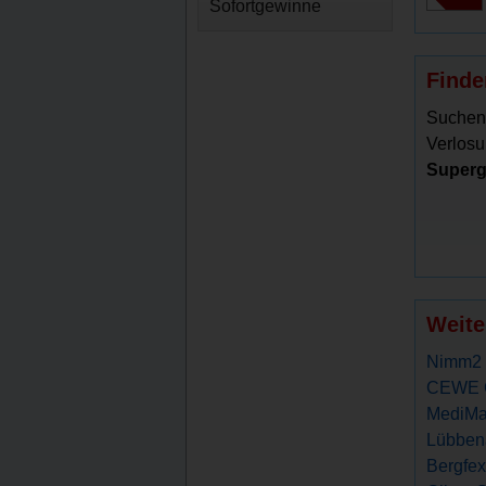
Sofortgewinne
Finde
Suchen
Verlosu
Superg
Weite
Nimm2 
CEWE G
MediMa
Lübbena
Bergfex