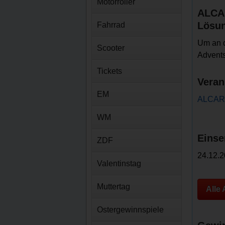
Motorroller
ALCA
Lösu
Fahrrad
Um an 
Scooter
Advents
Tickets
Veran
EM
ALCAR 
WM
Einse
ZDF
24.12.2
Valentinstag
Muttertag
Alle
Ostergewinnspiele