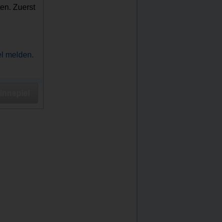
en. Zuerst
el melden.
nnspiel