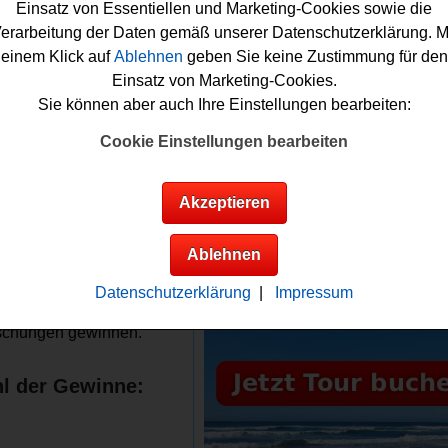
ashcam. Falls Sie sich die Chancen nicht entgehen lassen wollen
Einsatz von Essentiellen und Marketing-Cookies sowie die
 die aktuellen Türchen öffnen und an den Verlosungen teilnehme
erarbeitung der Daten gemäß unserer Datenschutzerklärung. M
cht haben Sie ja Glück? Viel Erfolg bei diesem ALCAR Adventsk
einem Klick auf
Ablehnen
geben Sie keine Zustimmung für den
piel!
Einsatz von Marketing-Cookies.
Sie können aber auch Ihre Einstellungen bearbeiten:
 verlost tolle Sachpreise und Überraschunge
Cookie Einstellungen bearbeiten
Anzeige:
Infos zum ALCAR
Akzeptieren
nspiel
gewinne:
Ablehnen
sem ALCAR Gewinnspiel
Datenschutzerklärung
|
Impressum
 Sie tolle
Sachpreise
und
schungen gewinnen.
l der Gewinne: