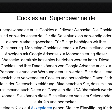
Cookies auf Supergewinne.de
upergewinne.de nutzt Cookies auf dieser Webseite. Die Cooki
sind entweder essenziell für die Seitenfunktion notwendig oder
inne.de
>
Gewinnspiele
>
Technik Gewinnspiele
>
ALCAR Adventskal
dienen Marketingzwecken. Für Einige benötigen wir Ihre
iel
Zustimmung. Marketing-Cookies dienen zur Bereitstellung von
Anzeigen mit Google Adsense zur Monetarisierung dieser
Webseite, damit sie kostenlos betrieben werden kann. Diese
Cookies und Ihre Daten können von Google Adsense auch zur
Personalisierung von Werbung genutzt werden. Eine detailliert
R Adventskalender Gewinnspiel
bersicht der verwendeten Cookies und persönlichen Daten find
ie in der Datenschutzerklärung. Bitte beachten Sie, dass mit Ihr
h gern überraschen lässt und tolle
Sachpreise
und Technik gew
ustimmung auch Daten an Google in die USA übermittelt werd
 sollte bei dem aktuellen ALCAR Adventskalender Gewinnspie
können. Sie können diese Einstellungen stets am Seitenende
en. Jeden Tag wartet hinter den Türchen des ALCAR Adventsk
aufrufen und bearbeiten.
ue, schöne Überraschung. Verlost wird zum Beispiel gleich am 
it einem Klick auf
Akzeptieren
geben Sie Ihre Einwilligung für d