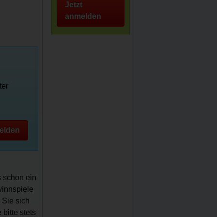
Jetzt
anmelden
ter
elden
s schon ein
winnspiele
 Sie sich
bitte stets