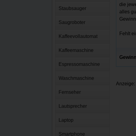
die jew
Staubsauger
alles g
Gewinns
Saugroboter
Fehlt e
Kaffeevollautomat
Kaffeemaschine
Gewinn
Espressomaschine
Waschmaschine
Anzeige:
Fernseher
Lautsprecher
Laptop
Smartphone