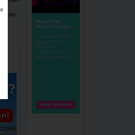
, sollten
n.
it
alender-
n