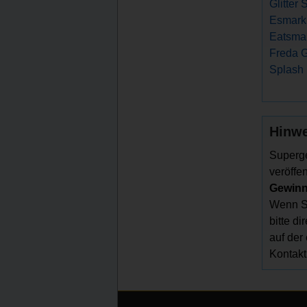
Glitter
Esmark 
Eatsmar
Freda G
Splash
Hinwe
Superge
veröffen
Gewinns
Wenn Si
bitte d
auf der
Kontakt