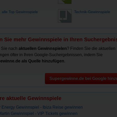
alle Top Gewinnspiele
Technik-Gewinnspiele
n Sie mehr Gewinnspiele in Ihren Suchergebni
 Sie nach
aktuellen Gewinnspielen
? Finden Sie die aktuellen
ngen öfter in Ihren Google-Suchergebnissen, indem Sie
ewinne.de als Quelle hinzufügen
.
Supergewinne.de bei Google hinz
re aktuelle Gewinnspiele
 Energy Gewinnspiel - Ibiza Reise gewinnen
artin Gewinnspiel - VIP Tickets gewinnen