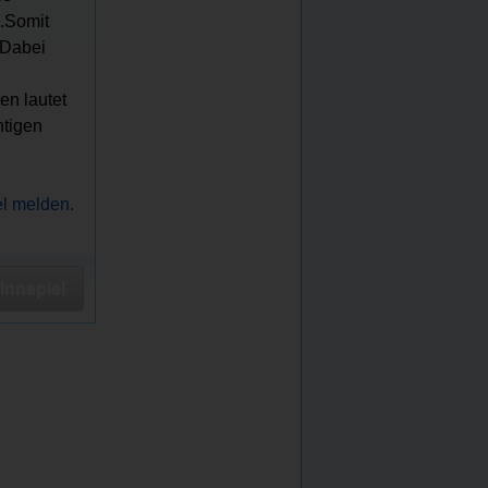
.Somit
 Dabei
en lautet
htigen
el melden.
nnspiel