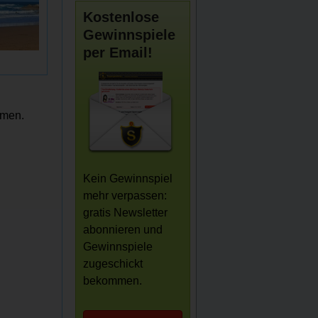
Kostenlose
Gewinnspiele
per Email!
hmen.
Kein Gewinnspiel
mehr verpassen:
gratis Newsletter
abonnieren und
Gewinnspiele
zugeschickt
bekommen.