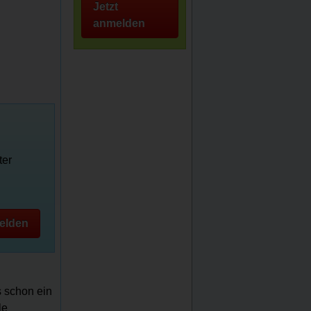
Jetzt
anmelden
ter
elden
s schon ein
le