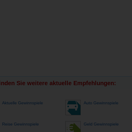
finden Sie weitere aktuelle Empfehlungen:
Aktuelle Gewinnspiele
Auto Gewinnspiele
Reise Gewinnspiele
Geld Gewinnspiele