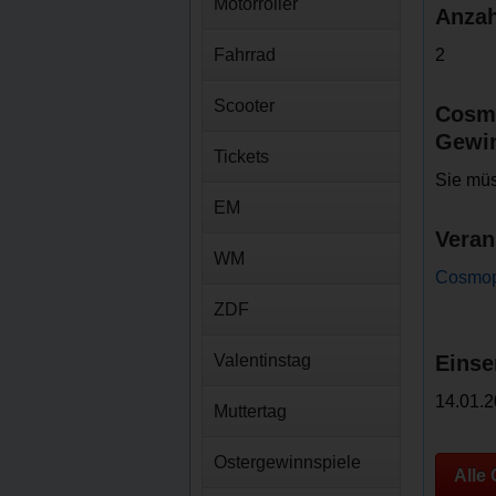
Motorroller
Anzah
Fahrrad
2
Scooter
Cosm
Gewin
Tickets
Sie müs
EM
Veran
WM
Cosmop
ZDF
Valentinstag
Einse
14.01.2
Muttertag
Ostergewinnspiele
Alle