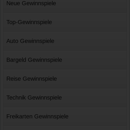
Neue Gewinnspiele
Top-Gewinnspiele
Auto Gewinnspiele
Bargeld Gewinnspiele
Reise Gewinnspiele
Technik Gewinnspiele
Freikarten Gewinnspiele