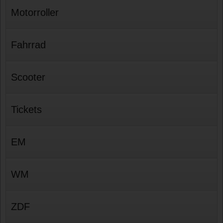
Motorroller
Fahrrad
Scooter
Tickets
EM
WM
ZDF