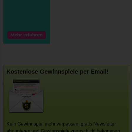
Kostenlose Gewinnspiele per Email!
Kein Gewinnspiel mehr verpassen: gratis Newsletter
abonnieren und Gewinnspiele zugeschickt bekommen.