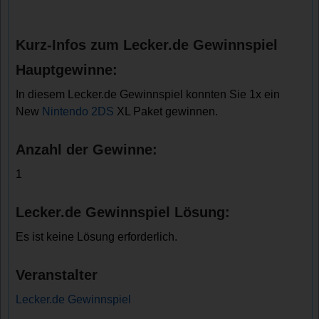
Kurz-Infos zum Lecker.de Gewinnspiel
Hauptgewinne:
In diesem Lecker.de Gewinnspiel konnten Sie 1x ein
New
Nintendo 2DS
XL Paket gewinnen.
Anzahl der Gewinne:
1
Lecker.de Gewinnspiel Lösung:
Es ist keine Lösung erforderlich.
Veranstalter
Lecker.de Gewinnspiel