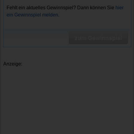
Fehlt ein aktuelles Gewinnspiel? Dann können Sie
hier
ein Gewinnspiel melden.
zum Gewinnspiel
Anzeige: