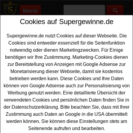
Menü
Cookies auf Supergewinne.de
Supergewinne.de
>
Gewinnspiele
>
Technik Gewinnspiele
>
Auto
Motor und Sport Adventskalender Gewinnspiel
Supergewinne.de nutzt Cookies auf dieser Webseite. Die
Anzeige:
Cookies sind entweder essenziell für die Seitenfunktion
notwendig oder dienen Marketingzwecken. Für Einige
Anzeige:
benötigen wir Ihre Zustimmung. Marketing-Cookies dienen
zur Bereitstellung von Anzeigen mit Google Adsense zur
Auto Motor und Sport
Monetarisierung dieser Webseite, damit sie kostenlos
Adventskalender Gewinnspiel
betrieben werden kann. Diese Cookies und Ihre Daten
können von Google Adsense auch zur Personalisierung von
Bei dem
Auto
Motor und Sport Adventskalender
Werbung genutzt werden. Eine detaillierte Übersicht der
Gewinnspiel warten tolle Türchen auf neugierige
verwendeten Cookies und persönlichen Daten finden Sie in
Gewinner. Insgesamt werden Preise im Gesamtwert von
der Datenschutzerklärung. Bitte beachten Sie, dass mit Ihrer
ca. 10000 Euro verlost. Was es genau im Auto Motor und
Zustimmung auch Daten an Google in die USA übermittelt
Sport
Adventskalender
zu gewinnen gibt, erfahren Sie,
werden können. Sie können diese Einstellungen stets am
wenn Sie die jeweiligen Türchen des Auto Motor und
Seitenende aufrufen und bearbeiten.
Sport Adventskalenders öffnen. Am 1.12. können Sie