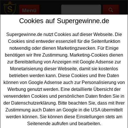
Menü
Cookies auf Supergewinne.de
Supergewinne.de
>
Gewinnspiele
>
Technik Gewinnspiele
>
Tecworld Gewinnspiel Besserwisser Quiz
Supergewinne.de nutzt Cookies auf dieser Webseite. Die
Anzeige:
Cookies sind entweder essenziell für die Seitenfunktion
notwendig oder dienen Marketingzwecken. Für Einige
benötigen wir Ihre Zustimmung. Marketing-Cookies dienen
Tecworld Gewinnspiel
zur Bereitstellung von Anzeigen mit Google Adsense zur
Besserwisser Quiz
Monetarisierung dieser Webseite, damit sie kostenlos
betrieben werden kann. Diese Cookies und Ihre Daten
Wer gern einen tollen Kopfhörer gewinnen möchte, sollte
können von Google Adsense auch zur Personalisierung von
an dem kostenlosen Tecworld Gewinnspiel teilnehmen.
Werbung genutzt werden. Eine detaillierte Übersicht der
Bei dem Besserwisser Quiz wartet ein kabelloser Over-
verwendeten Cookies und persönlichen Daten finden Sie in
Ear Kopfhörer auf einen glücklichen Gewinner. Falls Sie
der Datenschutzerklärung. Bitte beachten Sie, dass mit Ihrer
an dem Tecworld Gewinnspiel gratis teilnehmen
Zustimmung auch Daten an Google in die USA übermittelt
möchten, müssen Sie nur flink das kleine Besserwisser
werden können. Sie können diese Einstellungen stets am
Quiz erfolgreich bestehen und können danach Ihre Daten
Seitenende aufrufen und bearbeiten.
eingeben.