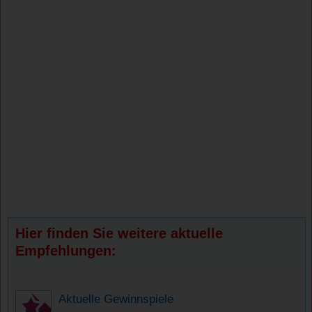
Hier finden Sie weitere aktuelle
Empfehlungen:
Aktuelle Gewinnspiele