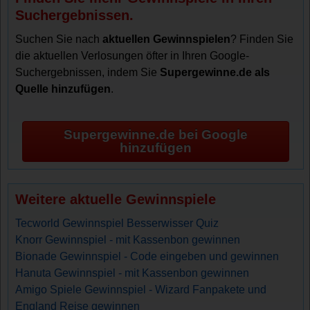
Suchergebnissen.
Suchen Sie nach
aktuellen Gewinnspielen
? Finden Sie
die aktuellen Verlosungen öfter in Ihren Google-
Suchergebnissen, indem Sie
Supergewinne.de als
Quelle hinzufügen
.
Supergewinne.de bei Google
hinzufügen
Weitere aktuelle Gewinnspiele
Tecworld Gewinnspiel Besserwisser Quiz
Knorr Gewinnspiel - mit Kassenbon gewinnen
Bionade Gewinnspiel - Code eingeben und gewinnen
Hanuta Gewinnspiel - mit Kassenbon gewinnen
Amigo Spiele Gewinnspiel - Wizard Fanpakete und
England Reise gewinnen