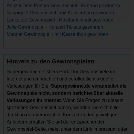
Polizei Dein Partner Gewinnspiel - Fahrrad gewinnen
Saupiquet Gewinnspiel - mit Kassenbon gewinnen
Lecker.de Gewinnspiel - Hotelaufenthalt gewinnen
Jolie Gewinnspiel - Konzert Tickets gewinnen
Manner Gewinnspiel - mit Kassenbon gewinnen
Hinweis zu den Gewinnspielen
Supergewinne.de ist ein Portal für Gewinnspiele im
Internet und recherchiert und veröffentlicht aktuelle
Verlosungen für Sie.
Supergewinne.de veranstaltet die
Gewinnspiele nicht, sondern berichtet über aktuelle
Verlosungen im Internet.
Wenn Sie Fragen zu diesem
speziellen Gewinnspiel haben, wenden Sie sich bitte
direkt an den Veranstalter. Kontakt zu den jeweiligen
Anbietern erhalten Sie auf der entsprechenden
Gewinnspiel-Seite, meist unter dem Link Impressum oder