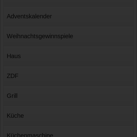
Adventskalender
Weihnachtsgewinnspiele
Haus
ZDF
Grill
Küche
Küchenmaschine