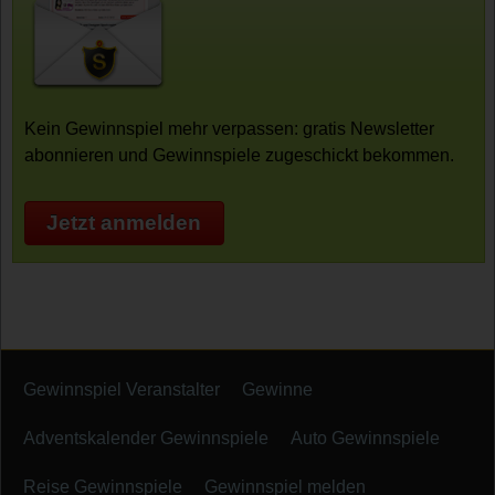
Kein Gewinnspiel mehr verpassen: gratis Newsletter
abonnieren und Gewinnspiele zugeschickt bekommen.
Jetzt anmelden
Gewinnspiel Veranstalter
Gewinne
Adventskalender Gewinnspiele
Auto Gewinnspiele
Reise Gewinnspiele
Gewinnspiel melden