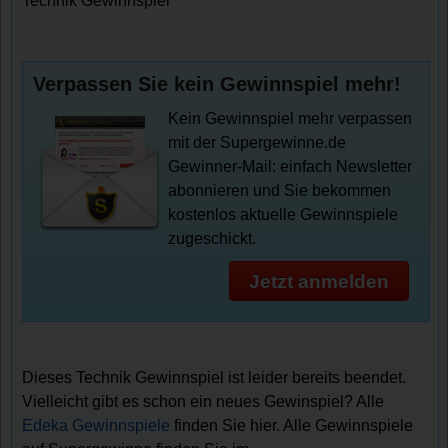
Technik Gewinnspiel
Verpassen Sie kein Gewinnspiel mehr!
Kein Gewinnspiel mehr verpassen
mit der Supergewinne.de
Gewinner-Mail: einfach Newsletter
abonnieren und Sie bekommen
kostenlos aktuelle Gewinnspiele
zugeschickt.
Jetzt anmelden
Dieses Technik Gewinnspiel ist leider bereits beendet.
Vielleicht gibt es schon ein neues Gewinspiel? Alle
Edeka Gewinnspiele
finden Sie hier. Alle Gewinnspiele