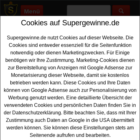
Menü
Cookies auf Supergewinne.de
Supergewinne.de
>
Gewinnspiele
>
Technik Gewinnspiele
>
Madame Gewinnspiel - Heißluft Fritteuse gewinnen
Supergewinne.de nutzt Cookies auf dieser Webseite. Die
Anzeige:
Cookies sind entweder essenziell für die Seitenfunktion
notwendig oder dienen Marketingzwecken. Für Einige
Anzeige:
benötigen wir Ihre Zustimmung. Marketing-Cookies dienen
zur Bereitstellung von Anzeigen mit Google Adsense zur
Madame Gewinnspiel - Heißluft
Monetarisierung dieser Webseite, damit sie kostenlos
Fritteuse gewinnen
betrieben werden kann. Diese Cookies und Ihre Daten
können von Google Adsense auch zur Personalisierung von
Wer gern eine tolle Heißluft
Fritteuse gewinnen
möchte,
Werbung genutzt werden. Eine detaillierte Übersicht der
sollte an dem kostenlosen Madame Gewinnspiel
verwendeten Cookies und persönlichen Daten finden Sie in
teilnehmen. Verlost werden drei Heißluftfritteusen im
der Datenschutzerklärung. Bitte beachten Sie, dass mit Ihrer
Gesamtwert von ca. 1.000 Euro - und Sie können mit
Zustimmung auch Daten an Google in die USA übermittelt
etwas Glück eine solche Fritteuse gewinnen. Um an dem
werden können. Sie können diese Einstellungen stets am
Gewinnspiel von Madame.de teilzunehmen, brauchen
Seitenende aufrufen und bearbeiten.
Sie nur flink die kleine Preisfrage richtig zu beantworten