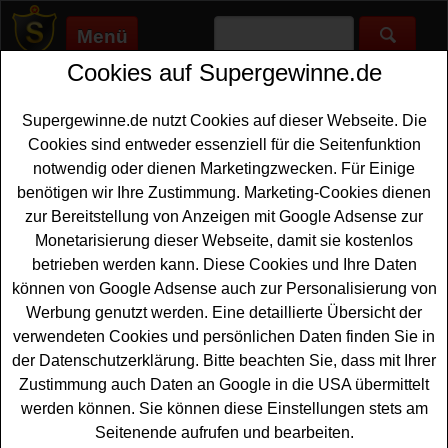
Menü
Cookies auf Supergewinne.de
Supergewinne.de
>
Gewinnspiele
>
Technik Gewinnspiele
>
Einfach-sparsam.de Adventskalender Gewinnspiel
Supergewinne.de nutzt Cookies auf dieser Webseite. Die
Anzeige:
Cookies sind entweder essenziell für die Seitenfunktion
notwendig oder dienen Marketingzwecken. Für Einige
Anzeige:
benötigen wir Ihre Zustimmung. Marketing-Cookies dienen
zur Bereitstellung von Anzeigen mit Google Adsense zur
Einfach-sparsam.de
Monetarisierung dieser Webseite, damit sie kostenlos
Adventskalender Gewinnspiel
betrieben werden kann. Diese Cookies und Ihre Daten
können von Google Adsense auch zur Personalisierung von
Wer gern in der Adventszeit ein neues
iPhone gewinnen
Werbung genutzt werden. Eine detaillierte Übersicht der
möchte, sollte an dem Adventskalender Gewinnspiel von
verwendeten Cookies und persönlichen Daten finden Sie in
Einfach-sparsam.de teilnehmen. Insgesamt gibt es 24
der Datenschutzerklärung. Bitte beachten Sie, dass mit Ihrer
schöne Sachpreise zu gewinnen. Als Hauptgewinn wird
Zustimmung auch Daten an Google in die USA übermittelt
ein Apple iPhone 17 Pro verlost. Jeden Tag wartet zudem
werden können. Sie können diese Einstellungen stets am
hinter den Türchen des Weihnachtskalenders eine
Seitenende aufrufen und bearbeiten.
schöne Überraschung auf glückliche Gewinner. Darunter