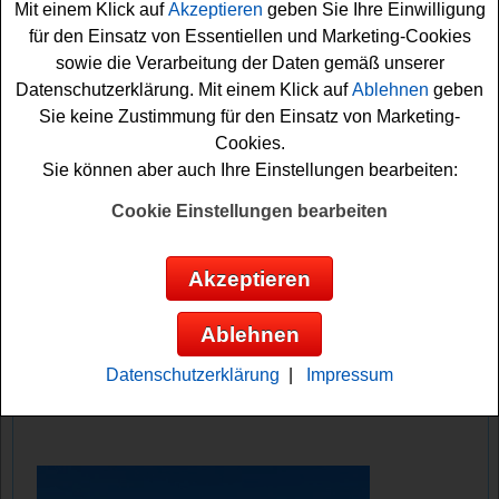
Mit einem Klick auf
Akzeptieren
geben Sie Ihre Einwilligung
zum Beispiel Apple AirPods,
Bargeld
, Gutscheine oder
für den Einsatz von Essentiellen und Marketing-Cookies
eine Instax Kamera.
sowie die Verarbeitung der Daten gemäß unserer
Datenschutzerklärung. Mit einem Klick auf
Ablehnen
geben
Am 1. Dezember geht es im Einfach Sparsam
Sie keine Zustimmung für den Einsatz von Marketing-
Adventskalender 2025 los. Machen Sie mit und nutzen
Cookies.
Sie die täglichen Gewinnchancen bei dem Einfach-
Sie können aber auch Ihre Einstellungen bearbeiten:
sparsam.de
Adventskalender Gewinnspiel
2025!
Vielleicht haben Sie ja Glück? Auf jeden Fall sind die
Cookie Einstellungen bearbeiten
Daumen bereits gedrückt!
Akzeptieren
Einfach-sparsam.de verlost tolle
Tagespreise und als Hauptgewinn ein
Ablehnen
Apple iPhone 17
Datenschutzerklärung
|
Impressum
Anzeige: