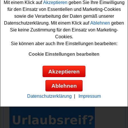
Mit einem Klick auf
Akzeptieren
geben Sie Ihre Einwilligung
dieser
Technik
Highlights abstauben. Am 1. Dezember
für den Einsatz von Essentiellen und Marketing-Cookies
können Sie zum Beispiel gleich eine Nintendo Switch
sowie die Verarbeitung der Daten gemäß unserer
gewinnen. Bis zum 24.12. haben Sie die Chance, die
Datenschutzerklärung. Mit einem Klick auf
Ablehnen
geben
tollen Preise und Technik gewinnen zu können. Also
Sie keine Zustimmung für den Einsatz von Marketing-
begeben Sie sich schnell auf die Suche bei diesem
Cookies.
tollen PC Games Weihnachtsgewinnspiel 2025.
Sie können aber auch Ihre Einstellungen bearbeiten:
PC Games verlost tolle Technik wie
Cookie Einstellungen bearbeiten
Monitor, Laptop, PC, Gadgets, Hardware
und vieles mehr im Gesamtwert von ca.
Akzeptieren
11500 Euro
Ablehnen
Anzeige:
Datenschutzerklärung
|
Impressum