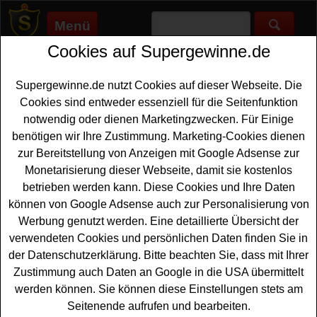
Menü
Cookies auf Supergewinne.de
Supergewinne.de
>
Gewinnspiele
>
Technik Gewinnspiele
>
PC
Games Weihnachtsgewinnspiel
Supergewinne.de nutzt Cookies auf dieser Webseite. Die
Anzeige:
Cookies sind entweder essenziell für die Seitenfunktion
notwendig oder dienen Marketingzwecken. Für Einige
Anzeige:
benötigen wir Ihre Zustimmung. Marketing-Cookies dienen
zur Bereitstellung von Anzeigen mit Google Adsense zur
PC Games Weihnachtsgewinnspiel
Monetarisierung dieser Webseite, damit sie kostenlos
betrieben werden kann. Diese Cookies und Ihre Daten
Ein kostenloses
PC
Games Weihnachtsgewinnspiel in
können von Google Adsense auch zur Personalisierung von
einer andern Form, als die bekannten Adventskalender.
Werbung genutzt werden. Eine detaillierte Übersicht der
Bei PC Games können Sie sich auf eine spannende
verwendeten Cookies und persönlichen Daten finden Sie in
Weihnachtliche Geschenkejagd begeben und tolle,
der Datenschutzerklärung. Bitte beachten Sie, dass mit Ihrer
hochwertige Preise aus den Bereichen
Games
, Gadgets,
Zustimmung auch Daten an Google in die USA übermittelt
Hardware und mehr gewinnen. Verlost werden
werden können. Sie können diese Einstellungen stets am
spannende Preise vom Laptop über Monitor bis hin zum
Seitenende aufrufen und bearbeiten.
Gaming Chair oder Komplett PC - und Sie können eins