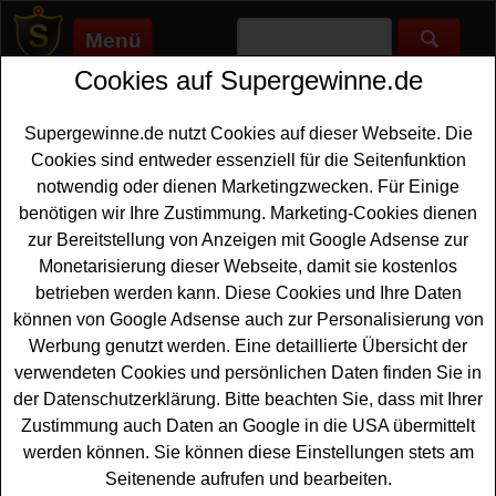
Menü
Cookies auf Supergewinne.de
Supergewinne.de
>
Gewinnspiele
>
Technik Gewinnspiele
>
Familie.de Gewinnspiel - NUK Babyphones gewinnen
Supergewinne.de nutzt Cookies auf dieser Webseite. Die
Anzeige:
Cookies sind entweder essenziell für die Seitenfunktion
notwendig oder dienen Marketingzwecken. Für Einige
Anzeige:
benötigen wir Ihre Zustimmung. Marketing-Cookies dienen
zur Bereitstellung von Anzeigen mit Google Adsense zur
Familie.de Gewinnspiel - NUK
Monetarisierung dieser Webseite, damit sie kostenlos
Babyphones gewinnen
betrieben werden kann. Diese Cookies und Ihre Daten
können von Google Adsense auch zur Personalisierung von
Ein kostenloses Familie.de Gewinnspiel für alle
Werbung genutzt werden. Eine detaillierte Übersicht der
Gewinner, die gern ein tolles
Babyphone gewinnen
verwendeten Cookies und persönlichen Daten finden Sie in
möchten. Verlost werden bei diesem Online Gewinnspiel
der Datenschutzerklärung. Bitte beachten Sie, dass mit Ihrer
insgesamt vier NUK Easy Control 200 Babyphones - und
Zustimmung auch Daten an Google in die USA übermittelt
Sie können eins davon gewinnen. Um an der Verlosung
werden können. Sie können diese Einstellungen stets am
teilnehmen zu können, müssen Sie nur chnell die Frage
Seitenende aufrufen und bearbeiten.
richtig beantworten und das Gewinnspiel-Formular