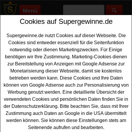
Menü
Cookies auf Supergewinne.de
Supergewinne.de
>
Gewinnspiele
>
Stadt-iserlohn
Stadt Iserlohn Gewinnspiel
Supergewinne.de nutzt Cookies auf dieser Webseite. Die
Cookies sind entweder essenziell für die Seitenfunktion
Jetzt beim Stadt Iserlohn Gewinnspiel mitmachen und tolle
notwendig oder dienen Marketingzwecken. Für Einige
Preise gewinnen. ✅ Stadt Iserlohn Gewinnspiele, die auf
benötigen wir Ihre Zustimmung. Marketing-Cookies dienen
Supergewinne.de gelistet sind, finden Sie hier. ✅
zur Bereitstellung von Anzeigen mit Google Adsense zur
Monetarisierung dieser Webseite, damit sie kostenlos
Stadt Iserlohn Gewinnspiele
betrieben werden kann. Diese Cookies und Ihre Daten
können von Google Adsense auch zur Personalisierung von
Werbung genutzt werden. Eine detaillierte Übersicht der
Stadt Iserlohn Adventskalender
verwendeten Cookies und persönlichen Daten finden Sie in
Gewinnspiel
der Datenschutzerklärung. Bitte beachten Sie, dass mit Ihrer
Wer sich ind er Zeit bis Weihnachten gern täglich
Zustimmung auch Daten an Google in die USA übermittelt
überraschen lässt, sollte bei dem Stadt Iserlohn
werden können. Sie können diese Einstellungen stets am
Adventskalender Gewinnspiel auf waldstadt-
Seitenende aufrufen und bearbeiten.