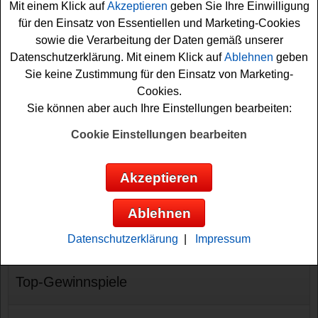
adventskalender.de mitmachen. Zu gewinnen gibt es
Mit einem Klick auf
Akzeptieren
geben Sie Ihre Einwilligung
attraktive Sachpreise und Überraschungen, zum Beispiel
für den Einsatz von Essentiellen und Marketing-Cookies
Waldstadt Gutscheine, eine ...
sowie die Verarbeitung der Daten gemäß unserer
Datenschutzerklärung. Mit einem Klick auf
Ablehnen
geben
tolle Sachpreise und Überraschungen gewinnen
Sie keine Zustimmung für den Einsatz von Marketing-
Cookies.
mehr lesen
Sie können aber auch Ihre Einstellungen bearbeiten:
Cookie Einstellungen bearbeiten
Akzeptieren
Gewinnspiele
Ablehnen
Neue Gewinnspiele
Datenschutzerklärung
|
Impressum
Top-Gewinnspiele