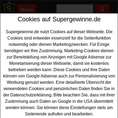
Menü
Cookies auf Supergewinne.de
Supergewinne.de
>
Gewinnspiele
>
Sport-2000-rent
Sport 2000 rent Gewinnspiel
Supergewinne.de nutzt Cookies auf dieser Webseite. Die
Cookies sind entweder essenziell für die Seitenfunktion
Jetzt beim Sport 2000 rent Gewinnspiel mitmachen und tolle
notwendig oder dienen Marketingzwecken. Für Einige
Preise gewinnen. ✅ Sport 2000 rent Gewinnspiele, die auf
benötigen wir Ihre Zustimmung. Marketing-Cookies dienen
Supergewinne.de gelistet sind, finden Sie hier. ✅
zur Bereitstellung von Anzeigen mit Google Adsense zur
Monetarisierung dieser Webseite, damit sie kostenlos
Sport 2000 rent Gewinnspiele
betrieben werden kann. Diese Cookies und Ihre Daten
können von Google Adsense auch zur Personalisierung von
Werbung genutzt werden. Eine detaillierte Übersicht der
Sport 2000 rent Gewinnspiel - Urlaub
verwendeten Cookies und persönlichen Daten finden Sie in
gewinnen
der Datenschutzerklärung. Bitte beachten Sie, dass mit Ihrer
Alle urlaubsreifen Gewinner sollten bei diesem
Zustimmung auch Daten an Google in die USA übermittelt
kostenlosen Sport 2000 rent Gewinnspiel mitmachen.
werden können. Sie können diese Einstellungen stets am
Verlost wird ein toller Urlaub mit drei Übernachtungen in
Seitenende aufrufen und bearbeiten.