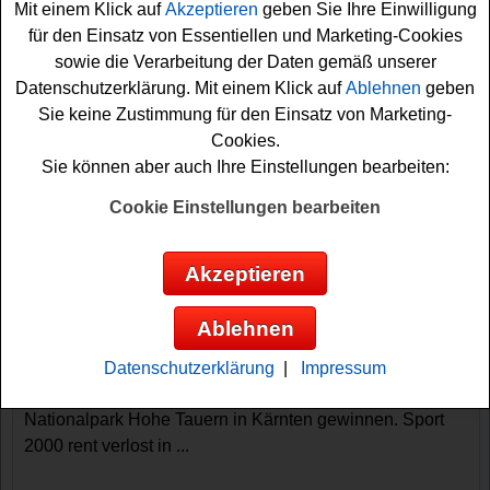
einem Hotel im Großartal für zwei Erwachsene und zwei
Mit einem Klick auf
Akzeptieren
geben Sie Ihre Einwilligung
Kinder, inklusive Halbepension. Mit etwas Glück können
für den Einsatz von Essentiellen und Marketing-Cookies
Sie den ...
sowie die Verarbeitung der Daten gemäß unserer
Datenschutzerklärung. Mit einem Klick auf
Ablehnen
geben
einen tollen Urlaub in den Bergen gewinnen
Sie keine Zustimmung für den Einsatz von Marketing-
Cookies.
mehr lesen
Sie können aber auch Ihre Einstellungen bearbeiten:
Cookie Einstellungen bearbeiten
Sport 2000 rent Gewinnspiel - Skiurlaub
Akzeptieren
gewinnen
Wer gern einen tollen Skiurlaub gewinnen möchte, sollte
Ablehnen
bei diesem kostenlosen Sport 2000 rent Gewinnspiel
mitmachen. Mit etwas Glück können Wintersportfans
Datenschutzerklärung
|
Impressum
diesen Winter einen traumhaften Skiurlaub im
Nationalpark Hohe Tauern in Kärnten gewinnen. Sport
2000 rent verlost in ...