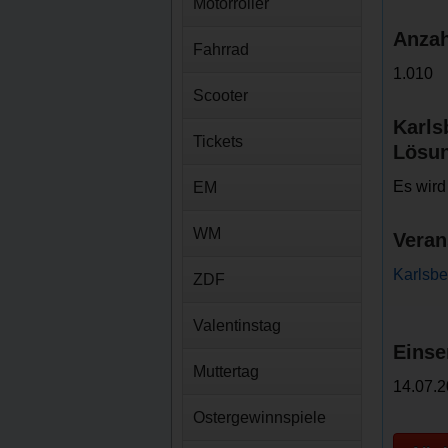
Motorroller
Anzah
Fahrrad
1.010
Scooter
Karls
Tickets
Lösu
Es wird
EM
WM
Veran
Karlsbe
ZDF
Valentinstag
Einse
Muttertag
14.07.2
Ostergewinnspiele