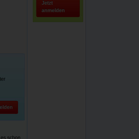
Jetzt
anmelden
ter
elden
t es schon