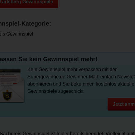
 Karlsberg Gewinnspiele
nspiel-Kategorie:
is Gewinnspiel
assen Sie kein Gewinnspiel mehr!
Kein Gewinnspiel mehr verpassen mit der
Supergewinne.de Gewinner-Mail: einfach Newslet
abonnieren und Sie bekommen kostenlos aktuelle
Gewinnspiele zugeschickt.
Jetzt anm
Sachpreis Gewinnspiel ist leider bereits beendet. Vielleicht gib