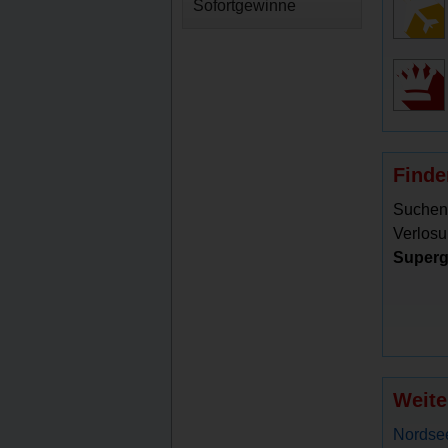
Sofortgewinne
Finde
Suchen
Verlosu
Superg
Weite
Nordse