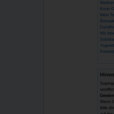
Wellnes
Knorr G
Mein To
Bionad
Durstlö
Wir leb
Substra
Yoguret
Freizei
Hinwe
Superge
veröffen
Gewinns
Wenn Si
bitte d
auf der