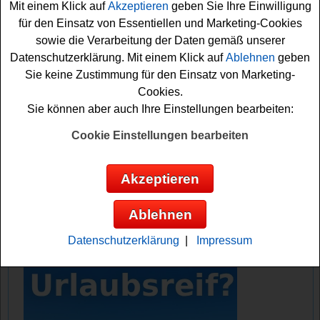
Mit einem Klick auf
Akzeptieren
geben Sie Ihre Einwilligung
für den Einsatz von Essentiellen und Marketing-Cookies
Falls Sie an dem Wie leben Outdoor Gewinnspiel
sowie die Verarbeitung der Daten gemäß unserer
kostenlos teilnehmen möchten, müssen Sie nur kurz das
Datenschutzerklärung. Mit einem Klick auf
Ablehnen
geben
kleine Formular ausfüllen. Denn nur so können Sie sich
Sie keine Zustimmung für den Einsatz von Marketing-
Ihre Gewinnchance sichern. Vielleicht klappt es ja mit
Cookies.
einem Gewinn?
Sie können aber auch Ihre Einstellungen bearbeiten:
Wir leben Outdoor verlost 5x Playmobil
Cookie Einstellungen bearbeiten
Schwarzwald Marie und Hannes und 5x2
Tickets
Akzeptieren
Anzeige:
Ablehnen
Datenschutzerklärung
|
Impressum