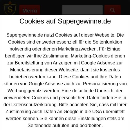
Menü
Cookies auf Supergewinne.de
Supergewinne.de
>
Gewinnspiele
>
Sonstige Gewinnspiele
>
Wir
leben Outdoor Gewinnspiel - Playmobil gewinnen
Supergewinne.de nutzt Cookies auf dieser Webseite. Die
Anzeige:
Cookies sind entweder essenziell für die Seitenfunktion
notwendig oder dienen Marketingzwecken. Für Einige
Anzeige:
benötigen wir Ihre Zustimmung. Marketing-Cookies dienen
zur Bereitstellung von Anzeigen mit Google Adsense zur
Wir leben Outdoor Gewinnspiel -
Monetarisierung dieser Webseite, damit sie kostenlos
Playmobil gewinnen
betrieben werden kann. Diese Cookies und Ihre Daten
können von Google Adsense auch zur Personalisierung von
Wer gern cooles Plaympbil gewinnen möchte, sollte bei
Werbung genutzt werden. Eine detaillierte Übersicht der
diesem kostenlosen Wir leben Outdoor Gewinnspiel
verwendeten Cookies und persönlichen Daten finden Sie in
mitmachen. Verlost werden fünf schöne Sets der neuen
der Datenschutzerklärung. Bitte beachten Sie, dass mit Ihrer
Schwarzwald Marie und Hannes - und Sie können
Zustimmung auch Daten an Google in die USA übermittelt
dieses
Playmobil gewinnen
. Zusätzlich warten sowie
werden können. Sie können diese Einstellungen stets am
fünfmal zwei Tickets für die Playmobil Sonderausstellung
Seitenende aufrufen und bearbeiten.
in der Eislaufhalle Baiersbronn auf glückliche Gewinner.