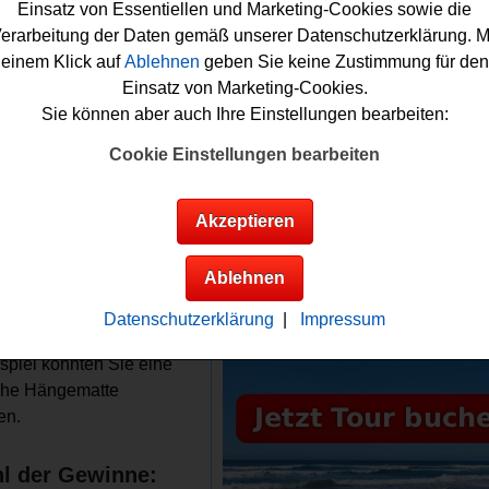
Einsatz von Essentiellen und Marketing-Cookies sowie die
ie an dem Anderswo Gewinnspiel kostenlos teilnehmen möchte
erarbeitung der Daten gemäß unserer Datenschutzerklärung. M
 flink das kleine Formular ausfüllen und können sich damit scho
einem Klick auf
Ablehnen
geben Sie keine Zustimmung für den
hance sichern. Vielleicht haben Sie ja Glück?
Einsatz von Marketing-Cookies.
Sie können aber auch Ihre Einstellungen bearbeiten:
ndanderswo verlost eine praktische Hängematt
Cookie Einstellungen bearbeiten
Anzeige:
Infos zum
Akzeptieren
indanderswo
nspiel
Ablehnen
gewinne:
Datenschutzerklärung
|
Impressum
sem Wirsindanderswo
piel konnten Sie eine
che Hängematte
en.
l der Gewinne: