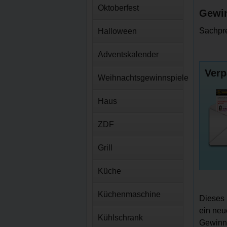
Oktoberfest
Gewin
Sachpre
Halloween
Adventskalender
Verp
Weihnachtsgewinnspiele
Haus
ZDF
Grill
Küche
Küchenmaschine
Dieses 
ein neu
Kühlschrank
Gewinns