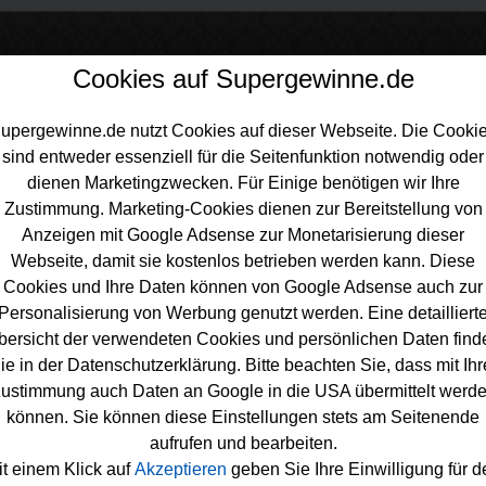
Cookies auf Supergewinne.de
upergewinne.de nutzt Cookies auf dieser Webseite. Die Cooki
sind entweder essenziell für die Seitenfunktion notwendig oder
inne.de
>
Gewinnspiele
>
Sonstige Gewinnspiele
>
Anderswo Gewinns
dienen Marketingzwecken. Für Einige benötigen wir Ihre
te gewinnen
Zustimmung. Marketing-Cookies dienen zur Bereitstellung von
Anzeigen mit Google Adsense zur Monetarisierung dieser
Webseite, damit sie kostenlos betrieben werden kann. Diese
Cookies und Ihre Daten können von Google Adsense auch zur
Personalisierung von Werbung genutzt werden. Eine detailliert
rswo Gewinnspiel - Hängematte gewi
bersicht der verwendeten Cookies und persönlichen Daten find
ie in der Datenschutzerklärung. Bitte beachten Sie, dass mit Ihr
Sommer gern einmal stilvoll abhängen möchte, sollte sich dies
ustimmung auch Daten an Google in die USA übermittelt werd
ose Anderswo Gewinnspiel unbedingt genauer anschauen. Verl
können. Sie können diese Einstellungen stets am Seitenende
iginal Travel Hammock von
Ticket
to the Moon inklusive Aufhän
aufrufen und bearbeiten.
as Glück können Sie diese praktische Hängematte gewinnen.
it einem Klick auf
Akzeptieren
geben Sie Ihre Einwilligung für d