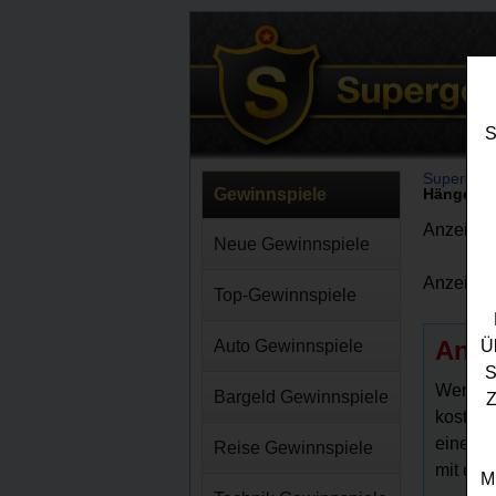
S
Supergew
Gewinnspiele
Hängemat
Anzeige:
Neue Gewinnspiele
Anzeige:
Top-Gewinnspiele
Ande
Auto Gewinnspiele
Ü
S
Wer im 
Bargeld Gewinnspiele
Z
kostenl
eine Or
Reise Gewinnspiele
mit etw
M