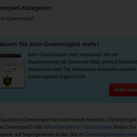
nspiel-Kategorie:
is Gewinnspiel
assen Sie kein Gewinnspiel mehr!
Kein Gewinnspiel mehr verpassen mit der
Supergewinne.de Gewinner-Mail: einfach Newslet
abonnieren und Sie bekommen kostenlos aktuelle
Gewinnspiele zugeschickt.
Jetzt anm
Sachpreis Gewinnspiel ist leider bereits beendet. Vielleicht gib
es Gewinspiel? Alle
Wirsindanderswo Gewinnspiele
finden Sie 
piele auf Supergewinne finden Sie im
Gewinnspielverzeichnis