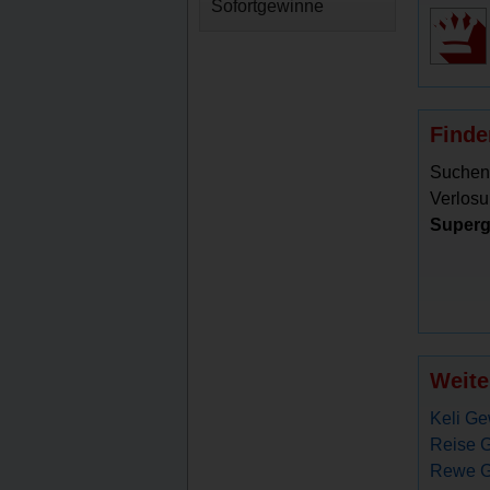
Sofortgewinne
Finde
Suchen
Verlosu
Superg
Weite
Keli Ge
Reise G
Rewe G