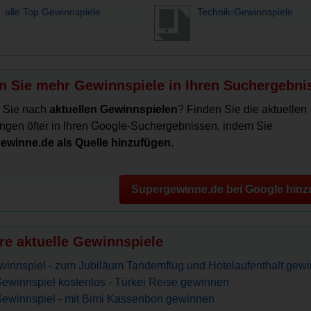
alle Top Gewinnspiele
Technik-Gewinnspiele
n Sie mehr Gewinnspiele in Ihren Suchergebni
 Sie nach
aktuellen Gewinnspielen
? Finden Sie die aktuellen
ngen öfter in Ihren Google-Suchergebnissen, indem Sie
ewinne.de als Quelle hinzufügen
.
Supergewinne.de bei Google hinz
re aktuelle Gewinnspiele
winnspiel - zum Jubiläum Tandemflug und Hotelaufenthalt gew
ewinnspiel kostenlos - Türkei Reise gewinnen
ewinnspiel - mit Bimi Kassenbon gewinnen