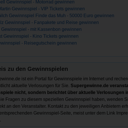
ell Gewinnspiel - Motorrad gewinnen
artin Gewinnspiel - VIP Tickets gewinnen
ilch Gewinnspiel Finde das Muh - 50000 Euro gewinnen
lz Gewinnspiel - Fanpakete und Reise gewinnen
 Gewinnspiel - mit Kassenbon gewinnen
t Gewinnspiel - Kino Tickets gewinnen
winnspiel - Reisegutschein gewinnen
is zu den Gewinnspielen
winne.de ist ein Portal für Gewinnspiele im Internet und recher
tlicht aktuelle Verlosungen für Sie.
Supergewinne.de veranstal
piele nicht, sondern berichtet über aktuelle Verlosungen im
e Fragen zu diesem speziellen Gewinnspiel haben, wenden Si
irekt an den Veranstalter. Kontakt zu den jeweiligen Anbietern er
 entsprechenden Gewinnspiel-Seite, meist unter dem Link Impr
.