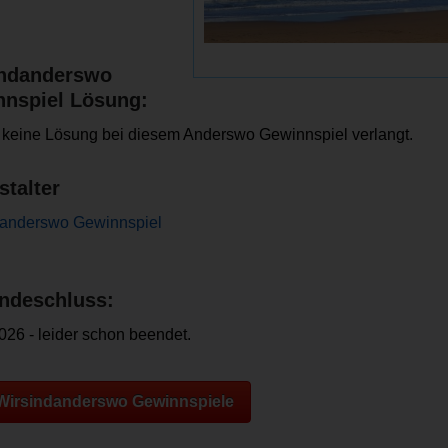
indanderswo
nspiel Lösung:
 keine Lösung bei diesem Anderswo Gewinnspiel verlangt.
stalter
danderswo Gewinnspiel
ndeschluss:
026 - leider schon beendet.
 Wirsindanderswo Gewinnspiele