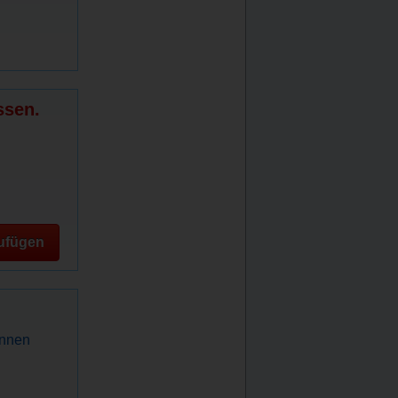
ssen.
ufügen
innen