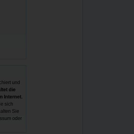
chiert und
tet die
 Internet.
e sich
halten Sie
essum oder