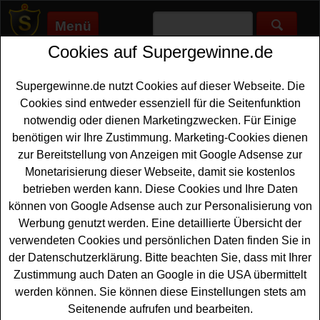
Menü
Cookies auf Supergewinne.de
Supergewinne.de
>
Gewinnspiele
>
Sonstige Gewinnspiele
>
Fürst
Wallerstein Gewinnspiel - Bier gewinnen
Supergewinne.de nutzt Cookies auf dieser Webseite. Die
Anzeige:
Cookies sind entweder essenziell für die Seitenfunktion
notwendig oder dienen Marketingzwecken. Für Einige
Anzeige:
benötigen wir Ihre Zustimmung. Marketing-Cookies dienen
zur Bereitstellung von Anzeigen mit Google Adsense zur
Fürst Wallerstein Gewinnspiel -
Monetarisierung dieser Webseite, damit sie kostenlos
Bier gewinnen
betrieben werden kann. Diese Cookies und Ihre Daten
können von Google Adsense auch zur Personalisierung von
Ein kostenloses Fürst Wallerstein Gewinnspiel für alle
Werbung genutzt werden. Eine detaillierte Übersicht der
Gewinner, die gern leckeres
Bier gewinnen
möchten.
verwendeten Cookies und persönlichen Daten finden Sie in
Das Fürst Wallerstein Brauhaus verlost insgesamt 16x
der Datenschutzerklärung. Bitte beachten Sie, dass mit Ihrer
einen Kofferraum voller Bier (max. 4 Kästen pro
Zustimmung auch Daten an Google in die USA übermittelt
Verlosung). Mit etwas Glück können Sie dieses Bier
werden können. Sie können diese Einstellungen stets am
gewinnen.
Seitenende aufrufen und bearbeiten.