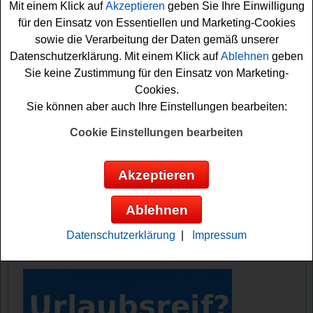
Mit einem Klick auf
Akzeptieren
geben Sie Ihre Einwilligung
Falls Sie an dem Deutsche Umwelthilfe Gewinnspiel
für den Einsatz von Essentiellen und Marketing-Cookies
kostenlos teilnehmen möchten, müssen Sie kurz das
sowie die Verarbeitung der Daten gemäß unserer
kleine Formular ausfüllen. Denn nur so können Sie sich
Datenschutzerklärung. Mit einem Klick auf
Ablehnen
geben
die schöne Gewinnchance sichern. Vielleicht haben Sie
Sie keine Zustimmung für den Einsatz von Marketing-
ja Glück? Auf jeden Fall drücken wir schon einmal fest
Cookies.
die Daumen!
Sie können aber auch Ihre Einstellungen bearbeiten:
Cookie Einstellungen bearbeiten
Deutsche Umwelthilfe verlost 10x einen
Jahresvorrat Getränke in
Akzeptieren
Mehrwegflaschen im Wert von je 1000
Euro
Ablehnen
Anzeige:
Datenschutzerklärung
|
Impressum