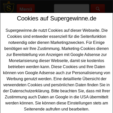
Menü
Cookies auf Supergewinne.de
Supergewinne.de
>
Gewinnspiele
>
Sonstige Gewinnspiele
>
Deutsche Umwelthilfe Gewinnspiel - Jahresvorrat Getränke
gewinnen
Supergewinne.de nutzt Cookies auf dieser Webseite. Die
Anzeige:
Cookies sind entweder essenziell für die Seitenfunktion
notwendig oder dienen Marketingzwecken. Für Einige
benötigen wir Ihre Zustimmung. Marketing-Cookies dienen
zur Bereitstellung von Anzeigen mit Google Adsense zur
Deutsche Umwelthilfe Gewinnspiel
Monetarisierung dieser Webseite, damit sie kostenlos
- Jahresvorrat Getränke gewinnen
betrieben werden kann. Diese Cookies und Ihre Daten
Mit diesem kostenlosen kostenlosen Deutsche
können von Google Adsense auch zur Personalisierung von
Umwelthilfe Gewinnspiel kann der Sommer kommen. Die
Werbung genutzt werden. Eine detaillierte Übersicht der
Deutsche Umwelthilfe startet eine tolle Mitmach-Aktion
verwendeten Cookies und persönlichen Daten finden Sie in
zum Thema Mehrweg ist Klimaschutz und verlost
der Datenschutzerklärung. Bitte beachten Sie, dass mit Ihrer
zehnmal einen
Jahresvorrat
an Getränken in Mehrweg-
Zustimmung auch Daten an Google in die USA übermittelt
Flaschen im Wert von je 1000 Euro. Mit etwas Glück
werden können. Sie können diese Einstellungen stets am
können Sie einen solchen Jahresvorrat gewinnen.
Seitenende aufrufen und bearbeiten.