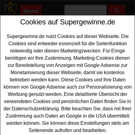
Menü
Cookies auf Supergewinne.de
Supergewinne.de
>
Gewinnspiele
>
Sonstige Gewinnspiele
>
Hultafors Gewinnspiel - hochwertiges Werkzeug gewinnen
Supergewinne.de nutzt Cookies auf dieser Webseite. Die
Anzeige:
Cookies sind entweder essenziell für die Seitenfunktion
notwendig oder dienen Marketingzwecken. Für Einige
Anzeige:
benötigen wir Ihre Zustimmung. Marketing-Cookies dienen
zur Bereitstellung von Anzeigen mit Google Adsense zur
Hultafors Gewinnspiel -
Monetarisierung dieser Webseite, damit sie kostenlos
hochwertiges Werkzeug gewinnen
betrieben werden kann. Diese Cookies und Ihre Daten
können von Google Adsense auch zur Personalisierung von
Wer gern hochwertiges
Werkzeug gewinnen
möchte,
Werbung genutzt werden. Eine detaillierte Übersicht der
sollte bei diesem kostenlosen Hultafors Gewinnspiel
verwendeten Cookies und persönlichen Daten finden Sie in
mitmachen. Hultafors verlost jeden Monat Werkzeug im
der Datenschutzerklärung. Bitte beachten Sie, dass mit Ihrer
Wert von ca. 1000 Euro unter allen Teilnehmern, die den
Zustimmung auch Daten an Google in die USA übermittelt
Newsletter abonnieren und Hultafors auf mindestens
werden können. Sie können diese Einstellungen stets am
einem der genannten Social-Media-Kanäle folgen.
Seitenende aufrufen und bearbeiten.
Vielleicht haben Sie ja Glück und können das tolle