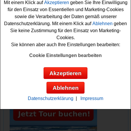
Mit einem Klick auf
Akzeptieren
geben Sie Ihre Einwilligung
Werkzeug gewinnen? Auf jeden Fall sind die Daumen
für den Einsatz von Essentiellen und Marketing-Cookies
bereits gedrückt. Viel Erfolg bei der Teilnahme an diesem
sowie die Verarbeitung der Daten gemäß unserer
tollen Gewinnspiel von Hultafors!
Datenschutzerklärung. Mit einem Klick auf
Ablehnen
geben
Sie keine Zustimmung für den Einsatz von Marketing-
Hultafors verlost jeden Monat Werkzeug
Cookies.
im Wert von ca. 1000 Euro
Sie können aber auch Ihre Einstellungen bearbeiten:
Anzeige:
Cookie Einstellungen bearbeiten
Akzeptieren
Ablehnen
Datenschutzerklärung
|
Impressum