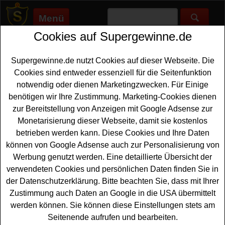
Menü
Cookies auf Supergewinne.de
Supergewinne.de
>
Gewinnspiele
>
Sonstige Gewinnspiele
>
Bau-
Welt Gewinnspiel - Schrank gewinnen
Supergewinne.de nutzt Cookies auf dieser Webseite. Die
Anzeige:
Cookies sind entweder essenziell für die Seitenfunktion
notwendig oder dienen Marketingzwecken. Für Einige
Anzeige:
benötigen wir Ihre Zustimmung. Marketing-Cookies dienen
zur Bereitstellung von Anzeigen mit Google Adsense zur
Bau-Welt Gewinnspiel - Schrank
Monetarisierung dieser Webseite, damit sie kostenlos
gewinnen
betrieben werden kann. Diese Cookies und Ihre Daten
können von Google Adsense auch zur Personalisierung von
Wer gern einen schönen
Schrank gewinnen
möchte,
Werbung genutzt werden. Eine detaillierte Übersicht der
sollte bei diesem kostenlosen Bau-Welt Gewinnspiel
verwendeten Cookies und persönlichen Daten finden Sie in
teilnehmen. Bau-Welt verlost einen DS-MIDI Schrank
der Datenschutzerklärung. Bitte beachten Sie, dass mit Ihrer
von Fackelmann im Wert von ca. 459 Euro. Mit etwas
Zustimmung auch Daten an Google in die USA übermittelt
Glück können Sie diesen tollen Schrank gewinnen. Falls
werden können. Sie können diese Einstellungen stets am
Sie an dem Möbel Gewinnspiel von Bau-Welt kostenlos
Seitenende aufrufen und bearbeiten.
teilnehmen möchten, müssen Sie nur kurz das kleine