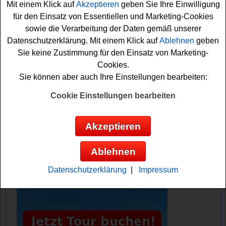
Mit einem Klick auf
Akzeptieren
geben Sie Ihre Einwilligung
nur kurz das kleine Formular ausfüllen und die Lösung
für den Einsatz von Essentiellen und Marketing-Cookies
der Preisfrage herausfinden. Vielleicht haben Sie ja
sowie die Verarbeitung der Daten gemäß unserer
Glück? Auf jeden Fall sind die Daumen schon einmal fest
Datenschutzerklärung. Mit einem Klick auf
Ablehnen
geben
gedrückt. Viel Erfolg!
Sie keine Zustimmung für den Einsatz von Marketing-
Cookies.
Krombacher verlost 50x Probierpaket mit
Sie können aber auch Ihre Einstellungen bearbeiten:
Krombacher Bier o,0 % Herb, Socken und
Cookie Einstellungen bearbeiten
Gutschein
Anzeige:
Akzeptieren
Ablehnen
Datenschutzerklärung
|
Impressum