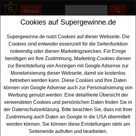
Menü
Cookies auf Supergewinne.de
Supergewinne.de
>
Gewinnspiele
>
Sonstige Gewinnspiele
>
Krombacher Gewinnspiel - Probierpaket gewinnen
Supergewinne.de nutzt Cookies auf dieser Webseite. Die
Anzeige:
Cookies sind entweder essenziell für die Seitenfunktion
notwendig oder dienen Marketingzwecken. Für Einige
Anzeige:
benötigen wir Ihre Zustimmung. Marketing-Cookies dienen
zur Bereitstellung von Anzeigen mit Google Adsense zur
Krombacher Gewinnspiel -
Monetarisierung dieser Webseite, damit sie kostenlos
Probierpaket gewinnen
betrieben werden kann. Diese Cookies und Ihre Daten
können von Google Adsense auch zur Personalisierung von
Ein kostenloses Krombacher Gewinnspiel für alle,, die
Werbung genutzt werden. Eine detaillierte Übersicht der
gern ein tolles Probierpaket gewinnen möchten. Verlost
verwendeten Cookies und persönlichen Daten finden Sie in
werden insgesamt 50 Krombacher o,0 % Herb
der Datenschutzerklärung. Bitte beachten Sie, dass mit Ihrer
Produktpakete
mit dem neuen Bier, Socken und einem
Zustimmung auch Daten an Google in die USA übermittelt
Gutschein. Mit etwas Glück können Sie ein solches
werden können. Sie können diese Einstellungen stets am
Produktset gewinnen. Falls Sie bei dem Krombacher
Seitenende aufrufen und bearbeiten.
Gewinnspiel kostenlos mitmachen möchten, müssen Sie