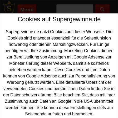
Menü
Cookies auf Supergewinne.de
Supergewinne.de
>
Gewinnspiele
>
Sonstige Gewinnspiele
>
Gartenhaus Gewinnspiel - Hot Tub gewinnen
Supergewinne.de nutzt Cookies auf dieser Webseite. Die
Anzeige:
Cookies sind entweder essenziell für die Seitenfunktion
notwendig oder dienen Marketingzwecken. Für Einige
Anzeige:
benötigen wir Ihre Zustimmung. Marketing-Cookies dienen
zur Bereitstellung von Anzeigen mit Google Adsense zur
Gartenhaus Gewinnspiel - Hot Tub
Monetarisierung dieser Webseite, damit sie kostenlos
gewinnen
betrieben werden kann. Diese Cookies und Ihre Daten
können von Google Adsense auch zur Personalisierung von
Wer gern ein cooles
Hot Tub gewinnen
möchte, hat bei
Werbung genutzt werden. Eine detaillierte Übersicht der
diesem kostenlosen Gartenhaus Gewinnspiel eine
verwendeten Cookies und persönlichen Daten finden Sie in
schöne Gelegenheit dazu. Gartenhaus.com verlost zum
der Datenschutzerklärung. Bitte beachten Sie, dass mit Ihrer
Valentinstag ein Hot Tub für den
Garten
im Wert von
Zustimmung auch Daten an Google in die USA übermittelt
1499 Euro. Mit etwas Glück können Sie dieses Hot Tub
werden können. Sie können diese Einstellungen stets am
gewinnen.
Seitenende aufrufen und bearbeiten.