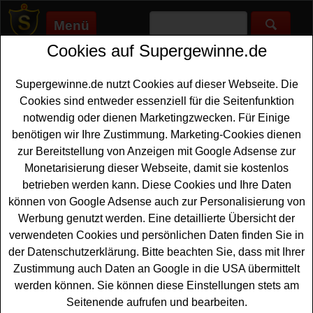
Menü
Cookies auf Supergewinne.de
Supergewinne.de
>
Gewinnspiele
>
Sonstige Gewinnspiele
>
4P
Gewinnspiel - Möbel gewinnen
Supergewinne.de nutzt Cookies auf dieser Webseite. Die
Anzeige:
Cookies sind entweder essenziell für die Seitenfunktion
notwendig oder dienen Marketingzwecken. Für Einige
Anzeige:
benötigen wir Ihre Zustimmung. Marketing-Cookies dienen
zur Bereitstellung von Anzeigen mit Google Adsense zur
4P Gewinnspiel - Möbel gewinnen
Monetarisierung dieser Webseite, damit sie kostenlos
betrieben werden kann. Diese Cookies und Ihre Daten
Ein kostenloses 4P Gewinnspiel für alle Gewinner, die
können von Google Adsense auch zur Personalisierung von
gern ein tolles Möbel gewinnen möchten. Verlost wird ein
Werbung genutzt werden. Eine detaillierte Übersicht der
Loveseat Model 10 im Wert von ca. 1199 Euro. Mit etwas
verwendeten Cookies und persönlichen Daten finden Sie in
Glück können Sie dieses tolle Möbel gewinnen. Falls Sie
der Datenschutzerklärung. Bitte beachten Sie, dass mit Ihrer
an dem kostenlosen 4P Gewinnspiel teilnehmen
Zustimmung auch Daten an Google in die USA übermittelt
möchten, müssen Sie kurz das kleine Puzzle-Spiel
werden können. Sie können diese Einstellungen stets am
erfolgreich lösen und können danach das Formular
Seitenende aufrufen und bearbeiten.
ausfüllen. Vielleicht haben Sie ja Glück und können das