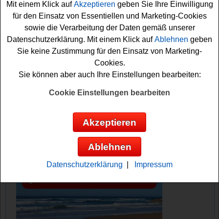
Mit einem Klick auf
Akzeptieren
geben Sie Ihre Einwilligung
coole Möbel gewinnen? Viel Erfolg!
für den Einsatz von Essentiellen und Marketing-Cookies
sowie die Verarbeitung der Daten gemäß unserer
4P verlost ein tolles Möbel - einen
Datenschutzerklärung. Mit einem Klick auf
Ablehnen
geben
Loveseat Model 10 im Wert von ca. 1199
Sie keine Zustimmung für den Einsatz von Marketing-
Euro
Cookies.
Sie können aber auch Ihre Einstellungen bearbeiten:
Anzeige:
Cookie Einstellungen bearbeiten
Akzeptieren
Ablehnen
Datenschutzerklärung
|
Impressum