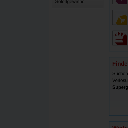
Sofortgewinne
Finde
Suchen
Verlosu
Superg