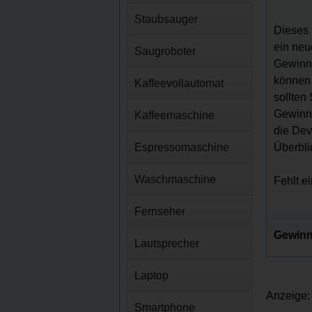
Staubsauger
Dieses 
ein neu
Saugroboter
Gewinns
können 
Kaffeevollautomat
sollten
Gewinns
Kaffeemaschine
die Dev
Espressomaschine
Überbli
Waschmaschine
Fehlt e
Fernseher
Gewinn
Lautsprecher
Laptop
Anzeige:
Smartphone