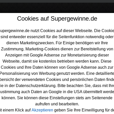
Cookies auf Supergewinne.de
upergewinne.de nutzt Cookies auf dieser Webseite. Die Cooki
sind entweder essenziell für die Seitenfunktion notwendig oder
inne.de
>
Gewinnspiele
>
Sonstige Gewinnspiele
>
Wunderweib Gewin
dienen Marketingzwecken. Für Einige benötigen wir Ihre
nd Jochen Schweizer Gutschein gewinnen
Zustimmung. Marketing-Cookies dienen zur Bereitstellung von
Anzeigen mit Google Adsense zur Monetarisierung dieser
Webseite, damit sie kostenlos betrieben werden kann. Diese
Cookies und Ihre Daten können von Google Adsense auch zur
Personalisierung von Werbung genutzt werden. Eine detailliert
erweib Gewinnspiel - Bücher und Joc
bersicht der verwendeten Cookies und persönlichen Daten find
ie in der Datenschutzerklärung. Bitte beachten Sie, dass mit Ihr
eizer Gutschein gewinnen
ustimmung auch Daten an Google in die USA übermittelt werd
n tolle Bücher und einen
Jochen Schweizer Gutschein gewinn
können. Sie können diese Einstellungen stets am Seitenende
bei diesem kostenlosen Wunderweib Gewinnspiel mitmachen. Ve
aufrufen und bearbeiten.
 zwei OXEN-Pakete mit allen sieben OXEN-Bänden und einem
it einem Klick auf
Akzeptieren
geben Sie Ihre Einwilligung für d