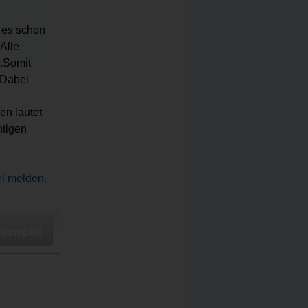
t es schon
 Alle
.Somit
 Dabei
en lautet
htigen
el melden.
nnspiel