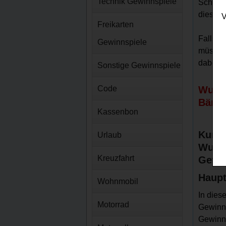
Technik Gewinnspiele
Schwei
dieser 
V
Freikarten
Falls S
Gewinnspiele
müssen 
dabei. 
Sonstige Gewinnspiele
Code
Wunde
Bände
Kassenbon
Kurz-
Urlaub
Wund
Kreuzfahrt
Gewin
Haupt
Wohnmobil
In die
Motorrad
Gewinns
Gewinn-