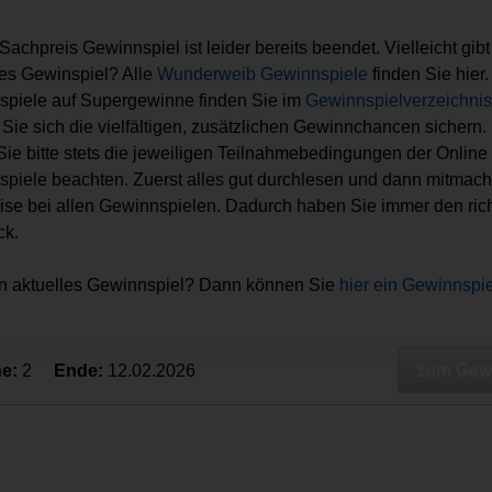
Sachpreis Gewinnspiel ist leider bereits beendet. Vielleicht gib
es Gewinspiel? Alle
Wunderweib Gewinnspiele
finden Sie hier.
piele auf Supergewinne finden Sie im
Gewinnspielverzeichnis
Sie sich die vielfältigen, zusätzlichen Gewinnchancen sichern.
 Sie bitte stets die jeweiligen Teilnahmebedingungen der Online
piele beachten. Zuerst alles gut durchlesen und dann mitmach
ise bei allen Gewinnspielen. Dadurch haben Sie immer den ric
ck.
in aktuelles Gewinnspiel? Dann können Sie
hier ein Gewinnspi
zum Gewi
e:
2
Ende:
12.02.2026