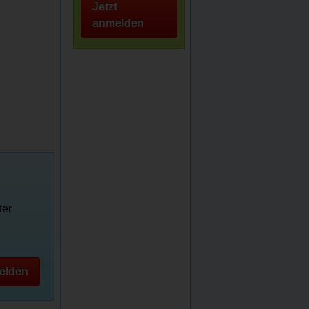
Jetzt
anmelden
ter
elden