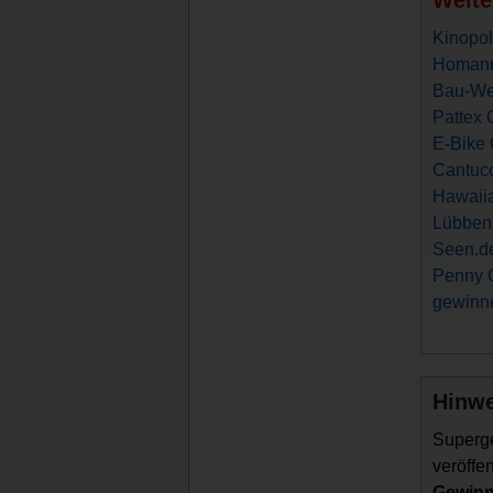
Weite
Kinopol
Homann 
Bau-Wel
Pattex 
E-Bike 
Cantucc
Hawaiia
Lübbena
Seen.de
Penny G
gewinn
Hinwe
Superge
veröffen
Gewinns