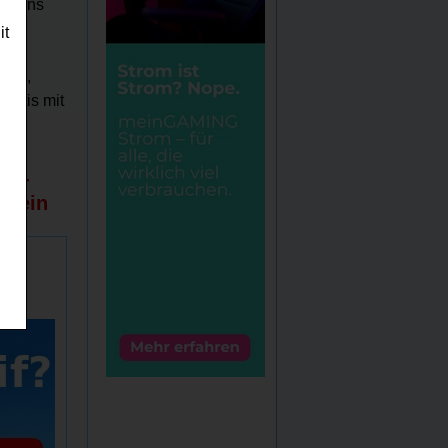
e eins
it
hten,
ratis mit
EN-
chein