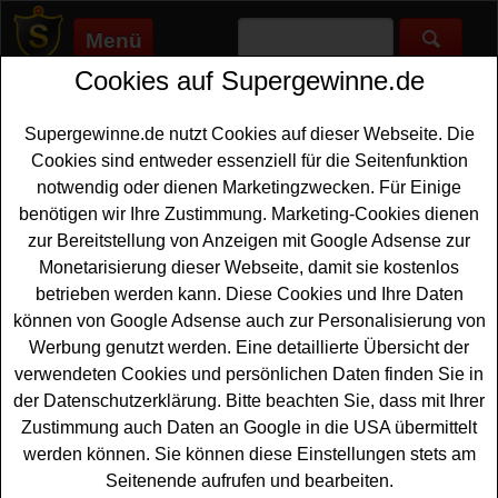
Menü
Cookies auf Supergewinne.de
Supergewinne.de
>
Gewinnspiele
>
Sonstige Gewinnspiele
>
Rennrad News Gewinnspiel - Rennrad gewinnen
Supergewinne.de nutzt Cookies auf dieser Webseite. Die
Anzeige:
Cookies sind entweder essenziell für die Seitenfunktion
notwendig oder dienen Marketingzwecken. Für Einige
Anzeige:
benötigen wir Ihre Zustimmung. Marketing-Cookies dienen
zur Bereitstellung von Anzeigen mit Google Adsense zur
Rennrad News Gewinnspiel -
Monetarisierung dieser Webseite, damit sie kostenlos
Rennrad gewinnen
betrieben werden kann. Diese Cookies und Ihre Daten
können von Google Adsense auch zur Personalisierung von
Möchten Sie ein Highend
Rennrad gewinnen
? Dann ist
Werbung genutzt werden. Eine detaillierte Übersicht der
dieses kostenlose Rennrad News Gewinnspiel geradezu
verwendeten Cookies und persönlichen Daten finden Sie in
perfekt. Rennrad-News.de verlost bei dem User Award
der Datenschutzerklärung. Bitte beachten Sie, dass mit Ihrer
2026 ein Performance-Endurance-Rennrad Giant Defy
Zustimmung auch Daten an Google in die USA übermittelt
Advanced Pro 1 im Wert von 4999 Euro. Dieses leichte
werden können. Sie können diese Einstellungen stets am
Rad ist optimiert für lange Distanzen und bietet durch
Seitenende aufrufen und bearbeiten.
Komponenten wie die SRAM Rival AXS 2×12-Schaltung