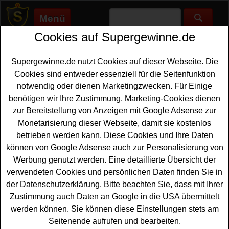
Menü
Cookies auf Supergewinne.de
Supergewinne.de
>
Gewinnspiele
>
Sonstige Gewinnspiele
>
Quarki Gewinnspiel - Fahrrad gewinnen
Supergewinne.de nutzt Cookies auf dieser Webseite. Die
Anzeige:
Cookies sind entweder essenziell für die Seitenfunktion
notwendig oder dienen Marketingzwecken. Für Einige
Anzeige:
benötigen wir Ihre Zustimmung. Marketing-Cookies dienen
zur Bereitstellung von Anzeigen mit Google Adsense zur
Quarki Gewinnspiel - Fahrrad
Monetarisierung dieser Webseite, damit sie kostenlos
gewinnen
betrieben werden kann. Diese Cookies und Ihre Daten
können von Google Adsense auch zur Personalisierung von
Ein kostenloses Quarki Gewinnspiel anlässlich des
Werbung genutzt werden. Eine detaillierte Übersicht der
Kinostarts von Woodwalkers 2 für alle Gewinner, die gern
verwendeten Cookies und persönlichen Daten finden Sie in
ein hochwertiges
Fahrrad gewinnen
möchten. Verlost
der Datenschutzerklärung. Bitte beachten Sie, dass mit Ihrer
wird ein schickes Diamant 885 - und mit etwas Glück
Zustimmung auch Daten an Google in die USA übermittelt
können Sie dieses tolle Fahrrad gewinnen. Falls Sie bei
werden können. Sie können diese Einstellungen stets am
dem Quarki Gewinnspiel kostenlos mitmachen möchten,
Seitenende aufrufen und bearbeiten.
müssen Sie kurz das kleine Formular ausfüllen und