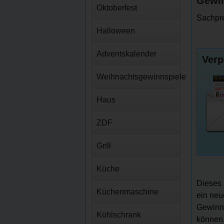
Gewin
Oktoberfest
Sachpre
Halloween
Adventskalender
Verp
Weihnachtsgewinnspiele
Haus
ZDF
Grill
Küche
Dieses 
Küchenmaschine
ein neu
Gewinns
Kühlschrank
können 