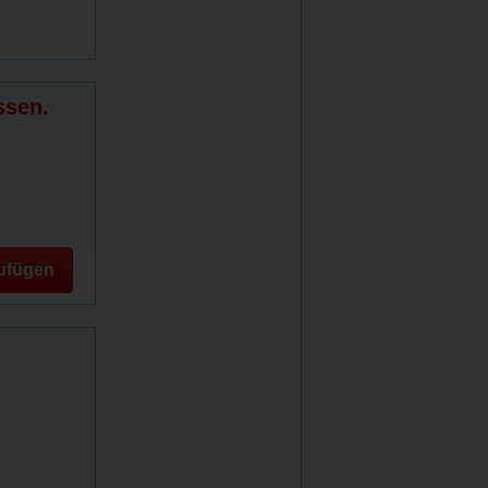
ssen.
ufügen