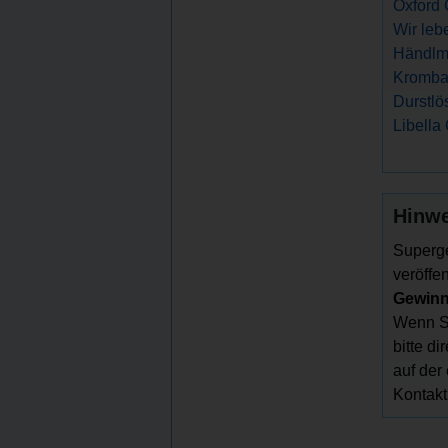
Oxford 
Wir leb
Händlm
Kromba
Durstlö
Libella
Hinwe
Superge
veröffen
Gewinns
Wenn Si
bitte d
auf der
Kontakt