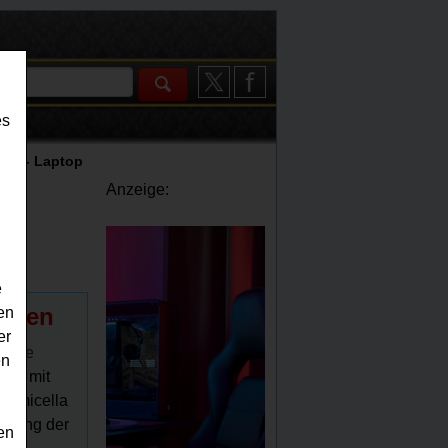
es
iel - Laptop
Anzeige:
e
innen
en
er
sche
en
und mit
m Amicella
Lösung der
en