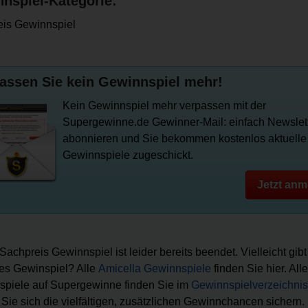
nspiel-Kategorie:
is Gewinnspiel
assen Sie kein Gewinnspiel mehr!
Kein Gewinnspiel mehr verpassen mit der
Supergewinne.de Gewinner-Mail: einfach Newslet
abonnieren und Sie bekommen kostenlos aktuelle
Gewinnspiele zugeschickt.
Jetzt anm
Sachpreis Gewinnspiel ist leider bereits beendet. Vielleicht gib
es Gewinspiel? Alle
Amicella Gewinnspiele
finden Sie hier. Alle
piele auf Supergewinne finden Sie im
Gewinnspielverzeichnis
Sie sich die vielfältigen, zusätzlichen Gewinnchancen sichern.