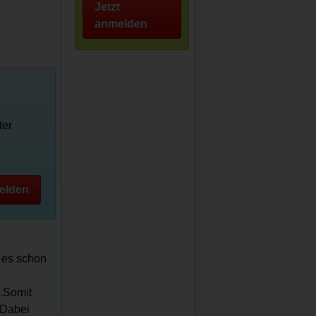
Jetzt
anmelden
ter
elden
t es schon
.Somit
 Dabei