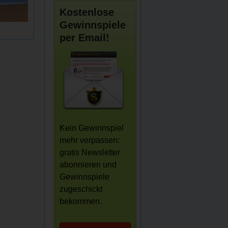
Kostenlose
Gewinnspiele
per Email!
Kein Gewinnspiel
mehr verpassen:
gratis Newsletter
abonnieren und
Gewinnspiele
zugeschickt
bekommen.