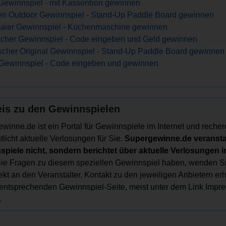
Gewinnspiel - mit Kassenbon gewinnen
en Outdoor Gewinnspiel - Stand-Up Paddle Board gewinnen
aier Gewinnspiel - Küchenmaschine gewinnen
cher Gewinnspiel - Code eingeben und Geld gewinnen
scher Original Gewinnspiel - Stand-Up Paddle Board gewinnen
 Gewinnspiel - Code eingeben und gewinnen
is zu den Gewinnspielen
winne.de ist ein Portal für Gewinnspiele im Internet und recher
tlicht aktuelle Verlosungen für Sie.
Supergewinne.de veranstal
piele nicht, sondern berichtet über aktuelle Verlosungen im
e Fragen zu diesem speziellen Gewinnspiel haben, wenden Si
irekt an den Veranstalter. Kontakt zu den jeweiligen Anbietern er
 entsprechenden Gewinnspiel-Seite, meist unter dem Link Impr
.