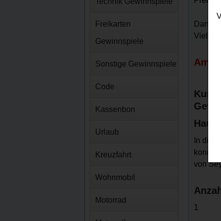
Preisfr
Technik Gewinnspiele
V
Freikarten
Danach 
Viellei
Gewinnspiele
Amice
Sonstige Gewinnspiele
Code
Kurz-
Gewin
Kassenbon
Haupt
Urlaub
In dies
konnten
Kreuzfahrt
von Se
Wohnmobil
Anzah
Motorrad
1