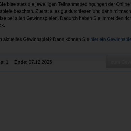
 Sie bitte stets die jeweiligen Teilnahmebedingungen der Online
piele beachten. Zuerst alles gut durchlesen und dann mitmach
ise bei allen Gewinnspielen. Dadurch haben Sie immer den ric
ck.
in aktuelles Gewinnspiel? Dann können Sie
hier ein Gewinnspi
zum Gewi
e:
1
Ende:
07.12.2025