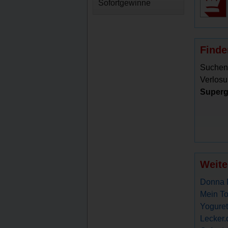
Sofortgewinne
Finde
Suchen
Verlosu
Superg
Weite
Donna 
Mein To
Yoguret
Lecker.