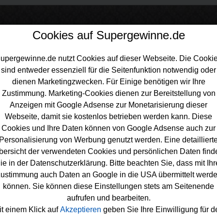
Cookies auf Supergewinne.de
upergewinne.de nutzt Cookies auf dieser Webseite. Die Cooki
sind entweder essenziell für die Seitenfunktion notwendig oder
inne.de
>
Gewinnspiele
>
Sonstige Gewinnspiele
>
Amicella Gewinnsp
dienen Marketingzwecken. Für Einige benötigen wir Ihre
ewinnen
Zustimmung. Marketing-Cookies dienen zur Bereitstellung von
Anzeigen mit Google Adsense zur Monetarisierung dieser
Webseite, damit sie kostenlos betrieben werden kann. Diese
Cookies und Ihre Daten können von Google Adsense auch zur
Personalisierung von Werbung genutzt werden. Eine detailliert
ella Gewinnspiel - Laptop Tasche gew
bersicht der verwendeten Cookies und persönlichen Daten find
ie in der Datenschutzerklärung. Bitte beachten Sie, dass mit Ihr
tenloses Amicella Gewinnspiel für alle, die gern eine schicke
Ta
ustimmung auch Daten an Google in die USA übermittelt werd
en
möchten. Amicella verlost eine Laptop Tasche von SEYER - 
können. Sie können diese Einstellungen stets am Seitenende
lück können Sie diese tolle Tasche gewinnen. Falls Sie an de
aufrufen und bearbeiten.
piel kostenlos teilnehmen möchten, müssen Sie nur kurz die 
it einem Klick auf
Akzeptieren
geben Sie Ihre Einwilligung für d