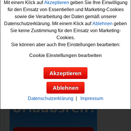
Mit einem Klick auf
Akzeptieren
geben Sie Ihre Einwilligung
flink das kleine Formular ausfüllen. Damit können Sie
für den Einsatz von Essentiellen und Marketing-Cookies
sich schon Ihre Gewinnchance sichern. Vielleicht haben
sowie die Verarbeitung der Daten gemäß unserer
Sie ja Glück? Viel Erfolg bei diesem Nordzucker Sweet
Datenschutzerklärung. Mit einem Klick auf
Ablehnen
geben
Family Gewinnspiel und eine schöne Zeit bes
Sie keine Zustimmung für den Einsatz von Marketing-
Weihnachten!
Cookies.
Sie können aber auch Ihre Einstellungen bearbeiten:
Nordzucker verlost jedes
Adventswochende einen goldenen Löffel
Cookie Einstellungen bearbeiten
im Wert von je 1000 Euro
Akzeptieren
Anzeige:
Ablehnen
Datenschutzerklärung
|
Impressum