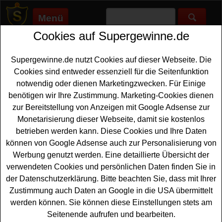
Menü
Cookies auf Supergewinne.de
Supergewinne.de
>
Gewinnspiele
>
Sonstige Gewinnspiele
>
Nordzucker Sweet Family Advents-Gewinnspiel - goldenen
Löffel gewinnen
Supergewinne.de nutzt Cookies auf dieser Webseite. Die
Anzeige:
Cookies sind entweder essenziell für die Seitenfunktion
notwendig oder dienen Marketingzwecken. Für Einige
Anzeige:
benötigen wir Ihre Zustimmung. Marketing-Cookies dienen
zur Bereitstellung von Anzeigen mit Google Adsense zur
Monetarisierung dieser Webseite, damit sie kostenlos
Nordzucker Sweet Family Advents-
betrieben werden kann. Diese Cookies und Ihre Daten
Gewinnspiel - goldenen Löffel
können von Google Adsense auch zur Personalisierung von
gewinnen
Werbung genutzt werden. Eine detaillierte Übersicht der
verwendeten Cookies und persönlichen Daten finden Sie in
Ein schönes Advents-Gewinnspiel hat Nordzucker auf
der Datenschutzerklärung. Bitte beachten Sie, dass mit Ihrer
sweet-family.de gestartet. Jedes Wochenende im Advent
Zustimmung auch Daten an Google in die USA übermittelt
können Sie einen goldenen Löffel im Wert von je
1000
werden können. Sie können diese Einstellungen stets am
Euro gewinnen
. Falls Sie bei dem Advents-Gewinnspiel
Seitenende aufrufen und bearbeiten.
von Nordzucker mitmachen möchten, müssen Sie nur