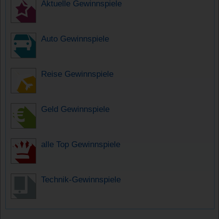
Aktuelle Gewinnspiele
Auto Gewinnspiele
Reise Gewinnspiele
Geld Gewinnspiele
alle Top Gewinnspiele
Technik-Gewinnspiele