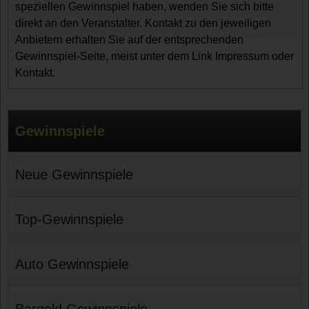
speziellen Gewinnspiel haben, wenden Sie sich bitte
direkt an den Veranstalter. Kontakt zu den jeweiligen
Anbietern erhalten Sie auf der entsprechenden
Gewinnspiel-Seite, meist unter dem Link Impressum oder
Kontakt.
Gewinnspiele
Neue Gewinnspiele
Top-Gewinnspiele
Auto Gewinnspiele
Bargeld Gewinnspiele