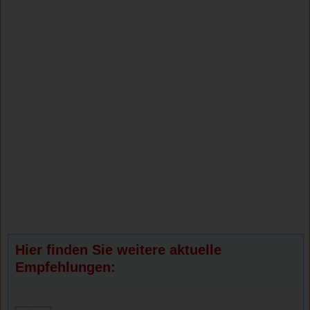
Hier finden Sie weitere aktuelle
Empfehlungen: