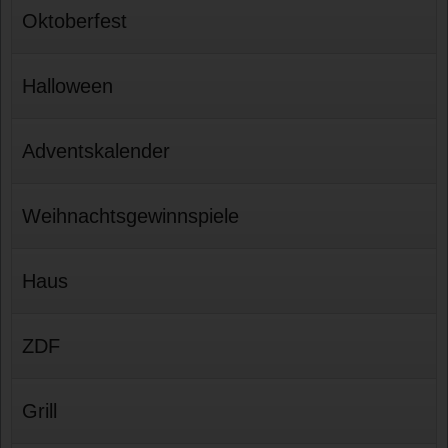
Oktoberfest
Halloween
Adventskalender
Weihnachtsgewinnspiele
Haus
ZDF
Grill