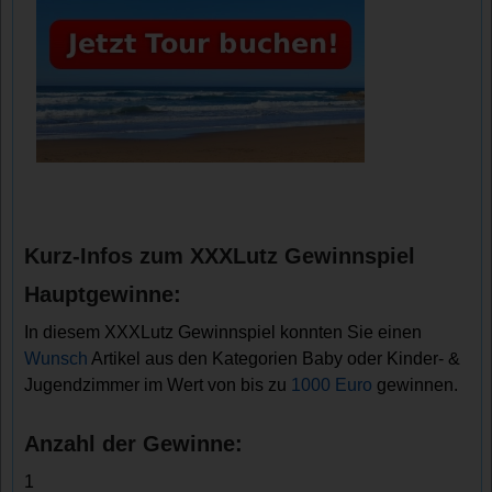
Kurz-Infos zum XXXLutz Gewinnspiel
Hauptgewinne:
In diesem XXXLutz Gewinnspiel konnten Sie einen
Wunsch
Artikel aus den Kategorien Baby oder Kinder- &
Jugendzimmer im Wert von bis zu
1000 Euro
gewinnen.
Anzahl der Gewinne:
1