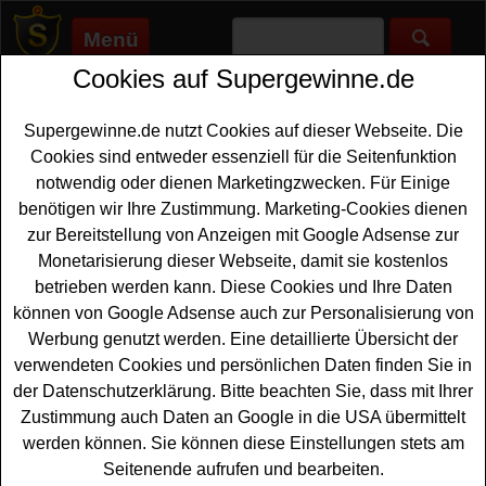
Menü
Cookies auf Supergewinne.de
Supergewinne.de
>
Gewinnspiele
>
Sonstige Gewinnspiele
>
Naturbummler Gewinnspiel - Dachzelt gewinnen
Supergewinne.de nutzt Cookies auf dieser Webseite. Die
Anzeige:
Cookies sind entweder essenziell für die Seitenfunktion
notwendig oder dienen Marketingzwecken. Für Einige
Anzeige:
benötigen wir Ihre Zustimmung. Marketing-Cookies dienen
zur Bereitstellung von Anzeigen mit Google Adsense zur
Naturbummler Gewinnspiel -
Monetarisierung dieser Webseite, damit sie kostenlos
Dachzelt gewinnen
betrieben werden kann. Diese Cookies und Ihre Daten
können von Google Adsense auch zur Personalisierung von
Ein kostenloses Naturbummler Gewinnspiel für alle
Werbung genutzt werden. Eine detaillierte Übersicht der
Gewinner, die gern ein hochwertiges
Dachzelt gewinnen
verwendeten Cookies und persönlichen Daten finden Sie in
möchten. Naturbummler feiert 5 Jahre Jubiläum und
der Datenschutzerklärung. Bitte beachten Sie, dass mit Ihrer
verlost als Hauptgewinne fünf tolle Dachzelte nach Wahl
Zustimmung auch Daten an Google in die USA übermittelt
- und mit etwas Glück können Sie ein solches Dachzelt
werden können. Sie können diese Einstellungen stets am
gewinnen.
Seitenende aufrufen und bearbeiten.