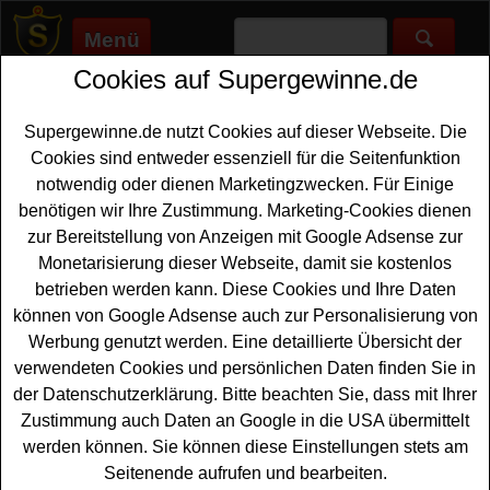
Menü
Cookies auf Supergewinne.de
Supergewinne.de
>
Gewinnspiele
>
Sonstige Gewinnspiele
>
Tennismagazin Gewinnspiel - Kochbuch gewinnen
Supergewinne.de nutzt Cookies auf dieser Webseite. Die
Anzeige:
Cookies sind entweder essenziell für die Seitenfunktion
notwendig oder dienen Marketingzwecken. Für Einige
Anzeige:
benötigen wir Ihre Zustimmung. Marketing-Cookies dienen
zur Bereitstellung von Anzeigen mit Google Adsense zur
Tennismagazin Gewinnspiel -
Monetarisierung dieser Webseite, damit sie kostenlos
Kochbuch gewinnen
betrieben werden kann. Diese Cookies und Ihre Daten
können von Google Adsense auch zur Personalisierung von
Wer gern ein tolles
Kochbuch gewinnen
möchte, sollte
Werbung genutzt werden. Eine detaillierte Übersicht der
bei diesem kostenlosen Tennismagazin Gewinnspiel
verwendeten Cookies und persönlichen Daten finden Sie in
mitmachen. Tennismagazin verlost vier Exemplare des
der Datenschutzerklärung. Bitte beachten Sie, dass mit Ihrer
Buches Das einfachste High-Protein-Kochbuch aller
Zustimmung auch Daten an Google in die USA übermittelt
Zeiten von Leandra Heller. Mit etwas Glück können Sie
werden können. Sie können diese Einstellungen stets am
ein solches Kochbuch gewinnen.
Seitenende aufrufen und bearbeiten.