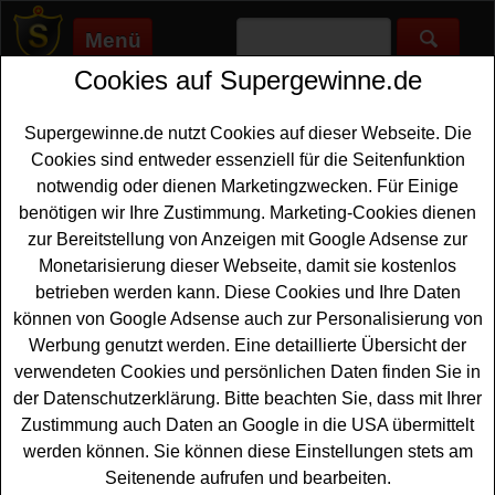
Menü
Cookies auf Supergewinne.de
Supergewinne.de
>
Gewinnspiele
>
Sonstige Gewinnspiele
>
Green Lifestyle Magazin Adventskalender Gewinnspiel
Supergewinne.de nutzt Cookies auf dieser Webseite. Die
Anzeige:
Cookies sind entweder essenziell für die Seitenfunktion
notwendig oder dienen Marketingzwecken. Für Einige
Anzeige:
benötigen wir Ihre Zustimmung. Marketing-Cookies dienen
zur Bereitstellung von Anzeigen mit Google Adsense zur
Green Lifestyle Magazin
Monetarisierung dieser Webseite, damit sie kostenlos
Adventskalender Gewinnspiel
betrieben werden kann. Diese Cookies und Ihre Daten
können von Google Adsense auch zur Personalisierung von
Wer gern täglich schöne Überraschungen und tolle
Werbung genutzt werden. Eine detaillierte Übersicht der
Sachpreise gewinnen
möchte,, sollte bei dem Green
verwendeten Cookies und persönlichen Daten finden Sie in
Lifestyle Magazin Adventskalender Gewinnspiel2025
der Datenschutzerklärung. Bitte beachten Sie, dass mit Ihrer
mitmachen. Green Lifestyle verlost jeden Tag eine
Zustimmung auch Daten an Google in die USA übermittelt
schöne nachhaltige Überraschung hinter den Türchen im
werden können. Sie können diese Einstellungen stets am
Online-Adventskalender. Mit etwas Glück können Sie
Seitenende aufrufen und bearbeiten.
einen dieser Sachpreise gewinnen.