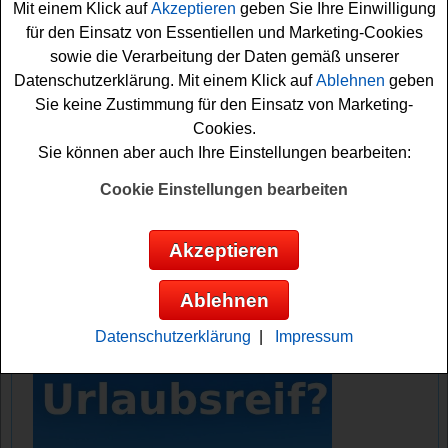
Mit einem Klick auf
Akzeptieren
geben Sie Ihre Einwilligung
für den Einsatz von Essentiellen und Marketing-Cookies
Falls Sie an dem Green Lifestyle
Magazin
sowie die Verarbeitung der Daten gemäß unserer
Adventskalender Gewinnspiel kostenlos teilnehmen
Datenschutzerklärung. Mit einem Klick auf
Ablehnen
geben
möchten, müssen Sie nur die täglichen Türchen öffnen
Sie keine Zustimmung für den Einsatz von Marketing-
und können sich damit Ihre Gewinnchance sichern.
Cookies.
Vielleicht haben Sie ja Glück?
Sie können aber auch Ihre Einstellungen bearbeiten:
Green Lifestyle Magazin verlost jeden Tag
Cookie Einstellungen bearbeiten
eine schöne, nachhaltige Überraschung
und tolle Sachpreise
Akzeptieren
Anzeige:
Ablehnen
Datenschutzerklärung
|
Impressum