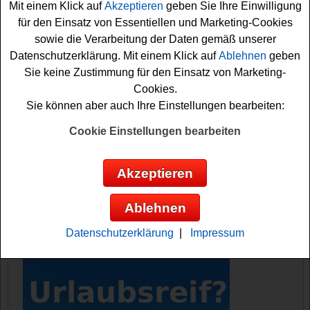
Mit einem Klick auf
Akzeptieren
geben Sie Ihre Einwilligung
eins dieser Bücher gewinnen.
für den Einsatz von Essentiellen und Marketing-Cookies
sowie die Verarbeitung der Daten gemäß unserer
Falls Sie an dem Hanser Literaturverlage
Datenschutzerklärung. Mit einem Klick auf
Ablehnen
geben
Adventskalender Gewinnspiel 2025 kostenlos
Sie keine Zustimmung für den Einsatz von Marketing-
teilnehmen möchten, müssen Sie nur flink die Türchen
Cookies.
im Online-Adventskalender öffnen und können sich dann
Sie können aber auch Ihre Einstellungen bearbeiten:
Ihre tägliche Gewinnchance sichern. Vielleicht haben Sie
ja Glück? Auf jeden Fall viel Erfolg!
Cookie Einstellungen bearbeiten
Hanser Literaturverlage verlost 24 tolle
Akzeptieren
Bücher
Ablehnen
Anzeige:
Datenschutzerklärung
|
Impressum