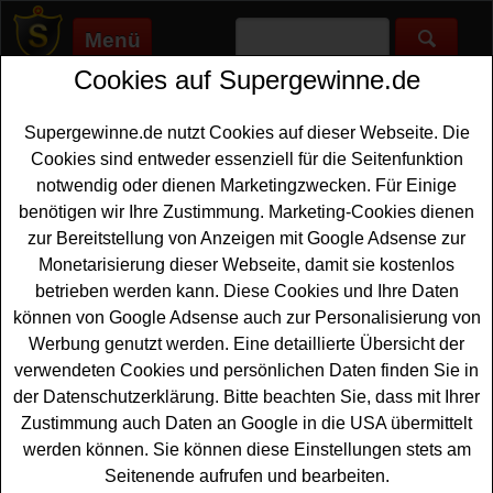
Menü
Cookies auf Supergewinne.de
Supergewinne.de
>
Gewinnspiele
>
Sonstige Gewinnspiele
>
Hanser Literaturverlage Adventskalender Gewinnspiel
Supergewinne.de nutzt Cookies auf dieser Webseite. Die
Anzeige:
Cookies sind entweder essenziell für die Seitenfunktion
notwendig oder dienen Marketingzwecken. Für Einige
Anzeige:
benötigen wir Ihre Zustimmung. Marketing-Cookies dienen
zur Bereitstellung von Anzeigen mit Google Adsense zur
Hanser Literaturverlage
Monetarisierung dieser Webseite, damit sie kostenlos
Adventskalender Gewinnspiel
betrieben werden kann. Diese Cookies und Ihre Daten
können von Google Adsense auch zur Personalisierung von
Wer bis Weihnachten gern tolle Bücher gewinnen
Werbung genutzt werden. Eine detaillierte Übersicht der
möchte, sollte bei diesem kostenlosen Hanser
verwendeten Cookies und persönlichen Daten finden Sie in
Literaturverlage
Adventskalender Gewinnspiel
der Datenschutzerklärung. Bitte beachten Sie, dass mit Ihrer
mitmachen. Hanser Literaturverlage verlosen bei dem
Zustimmung auch Daten an Google in die USA übermittelt
Adventskalender Gewinnspiel 2025 24 Unikate von
werden können. Sie können diese Einstellungen stets am
aktuellen Büchern, die von den Autorinnen und Autoren
Seitenende aufrufen und bearbeiten.
kreativ gestaltet wurden. Mit etwas Glück können Sie