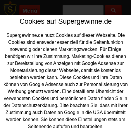
Menü
Cookies auf Supergewinne.de
Supergewinne.de
>
Gewinnspiele
>
Sonstige Gewinnspiele
>
Vöslauer Gewinnspiel - Untersetzer-Set gewinnen
Supergewinne.de nutzt Cookies auf dieser Webseite. Die
Anzeige:
Cookies sind entweder essenziell für die Seitenfunktion
notwendig oder dienen Marketingzwecken. Für Einige
Anzeige:
benötigen wir Ihre Zustimmung. Marketing-Cookies dienen
zur Bereitstellung von Anzeigen mit Google Adsense zur
Vöslauer Gewinnspiel -
Monetarisierung dieser Webseite, damit sie kostenlos
Untersetzer-Set gewinnen
betrieben werden kann. Diese Cookies und Ihre Daten
können von Google Adsense auch zur Personalisierung von
Ein kostenloses Vöslauer Gewinnspiel für alle Gewinner,
Werbung genutzt werden. Eine detaillierte Übersicht der
die gern schöne
Accessoires gewinnen
möchten.
verwendeten Cookies und persönlichen Daten finden Sie in
Vöslauer verlost 200 farbenfrohe Untersetzer-Sets - und
der Datenschutzerklärung. Bitte beachten Sie, dass mit Ihrer
mit etwas Glück können Sie diese coolen Accessoires
Zustimmung auch Daten an Google in die USA übermittelt
gewinnen. Falls Sie an dem Vöslauer Gewinnspiel
werden können. Sie können diese Einstellungen stets am
kostenlos teilnehmen möchten, müssen Sie kurz das
Seitenende aufrufen und bearbeiten.
kleine Formular ausfüllen. Denn nur so können Sie sich