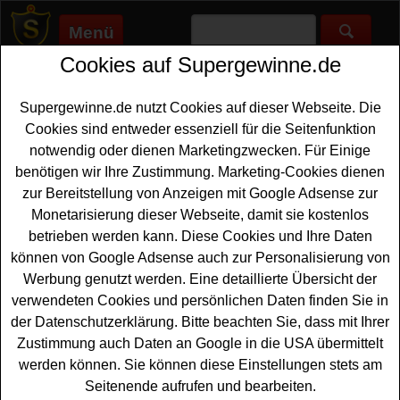
Menü
Cookies auf Supergewinne.de
Supergewinne.de
>
Gewinnspiele
>
Sonstige Gewinnspiele
>
Diska Gewinnspiel - Dolce Vita Genießerpaket gewinnen
Supergewinne.de nutzt Cookies auf dieser Webseite. Die
Anzeige:
Cookies sind entweder essenziell für die Seitenfunktion
notwendig oder dienen Marketingzwecken. Für Einige
Anzeige:
benötigen wir Ihre Zustimmung. Marketing-Cookies dienen
zur Bereitstellung von Anzeigen mit Google Adsense zur
Diska Gewinnspiel - Dolce Vita
Monetarisierung dieser Webseite, damit sie kostenlos
Genießerpaket gewinnen
betrieben werden kann. Diese Cookies und Ihre Daten
können von Google Adsense auch zur Personalisierung von
Ein kostenloses Diska Gewinnspiel für alle, die gern ein
Werbung genutzt werden. Eine detaillierte Übersicht der
tolles Genießerpaket gewinnen möchten. Träumen Sie
verwendeten Cookies und persönlichen Daten finden Sie in
von La dolce vita? Diska veranstaltet ein attraktives
der Datenschutzerklärung. Bitte beachten Sie, dass mit Ihrer
Gewinnspiel, bei dem Sie ein exklusives Genusspaket
Zustimmung auch Daten an Google in die USA übermittelt
gewinnen können. Der Hauptgewinn ist ein
werden können. Sie können diese Einstellungen stets am
Genießerpaket mit einer
Flasche
Sarti und einem 100
Seitenende aufrufen und bearbeiten.
Euro EDEKA App-Einkaufsgutschein. Mit diesem