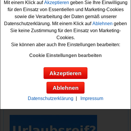
Mit einem Klick auf
Akzeptieren
geben Sie Ihre Einwilligung
Gutschein können Sie sich Ihre persönlichen La dolce
für den Einsatz von Essentiellen und Marketing-Cookies
vita Momente ganz einfach nach Hause holen.
sowie die Verarbeitung der Daten gemäß unserer
Datenschutzerklärung. Mit einem Klick auf
Ablehnen
geben
Sie keine Zustimmung für den Einsatz von Marketing-
Die Teilnahme am Diska Gewinnspiel ist denkbar einfach
Cookies.
und kostenlos: Beantworten Sie die Frage: In welchem
Sie können aber auch Ihre Einstellungen bearbeiten:
Land lebt man nach der Lebensart La dolce vita? Wissen
Sie die Antwort? Dann füllen Sie schnell das
Cookie Einstellungen bearbeiten
Teilnahmeformular aus. Viel Glück!
Akzeptieren
Diska verlost 5x ein schönes
Genießerpaket
Ablehnen
Anzeige:
Datenschutzerklärung
|
Impressum