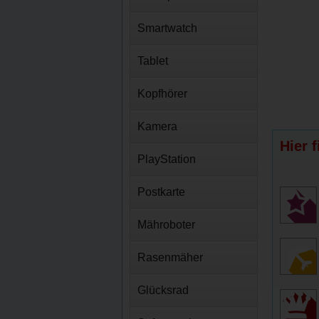
Smartwatch
Tablet
Kopfhörer
Kamera
Hier 
PlayStation
Postkarte
Mähroboter
Rasenmäher
Glücksrad