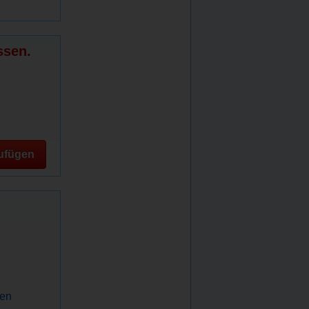
ssen.
ufügen
n
nen