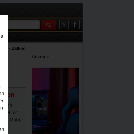
es
iel - Balkon
Anzeige:
e
nnen
en
er
Balkon
en
-Set mit
lkon Möbel
en