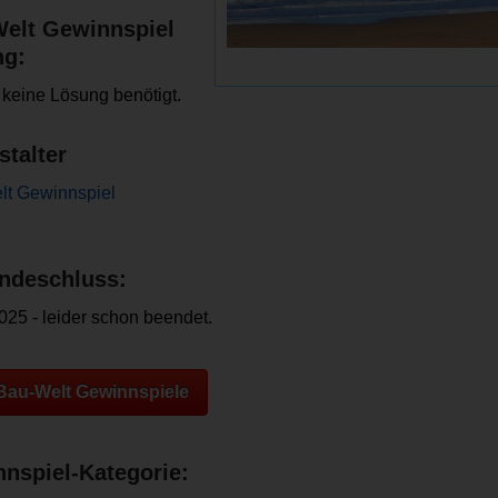
elt Gewinnspiel
ng:
 keine Lösung benötigt.
stalter
lt Gewinnspiel
ndeschluss:
025 - leider schon beendet.
 Bau-Welt Gewinnspiele
nspiel-Kategorie: