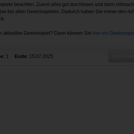
piele beachten. Zuerst alles gut durchlesen und dann mitmach
ise bei allen Gewinnspielen. Dadurch haben Sie immer den ric
ck.
in aktuelles Gewinnspiel? Dann können Sie
hier ein Gewinnspi
zum Gewi
e:
1
Ende:
15.07.2025