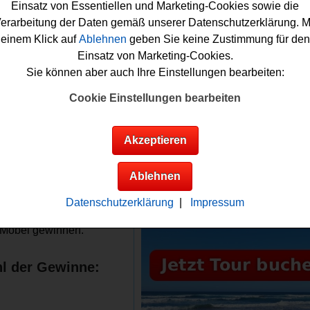
Einsatz von Essentiellen und Marketing-Cookies sowie die
ie bei dem Bau-Welt Gewinnspiel kostenlos mitmachen möchte
erarbeitung der Daten gemäß unserer Datenschutzerklärung. M
 kurz das kleine Formular ausfüllen. Denn nur so können Sie sich
einem Klick auf
Ablehnen
geben Sie keine Zustimmung für den
hance sichern. Vielleicht klappt es ja mit einem Gewinn? Viel E
Einsatz von Marketing-Cookies.
Sie können aber auch Ihre Einstellungen bearbeiten:
elt verlost acamp ko samui Balkon Möbel
Cookie Einstellungen bearbeiten
Anzeige:
Infos zum Bau-Welt
Akzeptieren
nspiel
gewinne:
Ablehnen
em Bau-Welt Gewinnspiel
Datenschutzerklärung
|
Impressum
n Sie acamp ko samui
 Möbel gewinnen.
l der Gewinne: