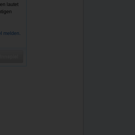
en lautet
htigen
el melden.
nnspiel